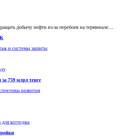
кращать добычу нефти из-за перебоев на терминале…
ТК
нтаж и системы защиты
оду
 за 759 млрд тенге
рспективы развития
 для коттеджа
тройки