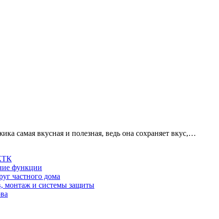
ика самая вкусная и полезная, ведь она сохраняет вкус,…
 КТК
шние функции
руг частного дома
в, монтаж и системы защиты
ова