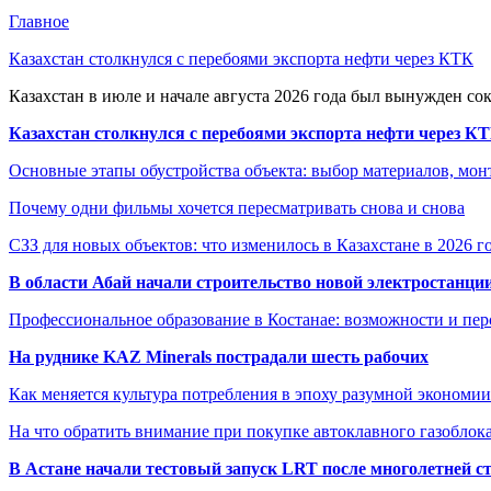
Главное
Казахстан столкнулся с перебоями экспорта нефти через КТК
Казахстан в июле и начале августа 2026 года был вынужден со
Казахстан столкнулся с перебоями экспорта нефти через К
Основные этапы обустройства объекта: выбор материалов, мо
Почему одни фильмы хочется пересматривать снова и снова
СЗЗ для новых объектов: что изменилось в Казахстане в 2026 г
В области Абай начали строительство новой электростанции
Профессиональное образование в Костанае: возможности и пе
На руднике KAZ Minerals пострадали шесть рабочих
Как меняется культура потребления в эпоху разумной экономии
На что обратить внимание при покупке автоклавного газоблока
В Астане начали тестовый запуск LRT после многолетней с