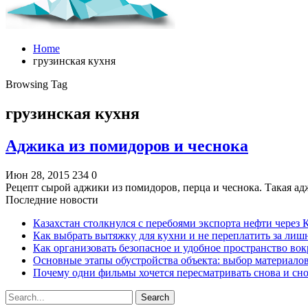
Home
грузинская кухня
Browsing Tag
грузинская кухня
Аджика из помидоров и чеснока
Июн 28, 2015
234
0
Рецепт сырой аджики из помидоров, перца и чеснока. Такая адж
Последние новости
Казахстан столкнулся с перебоями экспорта нефти через
Как выбрать вытяжку для кухни и не переплатить за ли
Как организовать безопасное и удобное пространство вок
Основные этапы обустройства объекта: выбор материало
Почему одни фильмы хочется пересматривать снова и сн