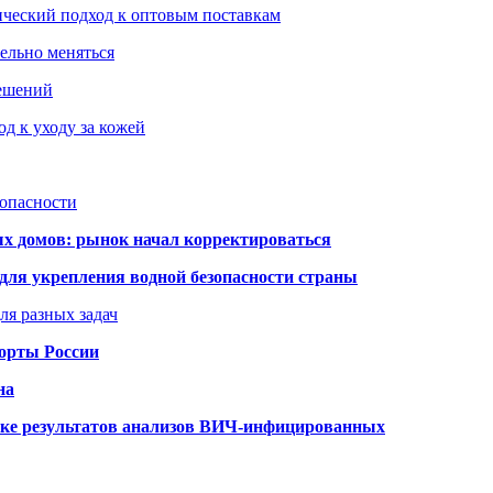
ический подход к оптовым поставкам
тельно меняться
решений
д к уходу за кожей
зопасности
ых домов: рынок начал корректироваться
для укрепления водной безопасности страны
ля разных задач
порты России
на
ке результатов анализов ВИЧ-инфицированных