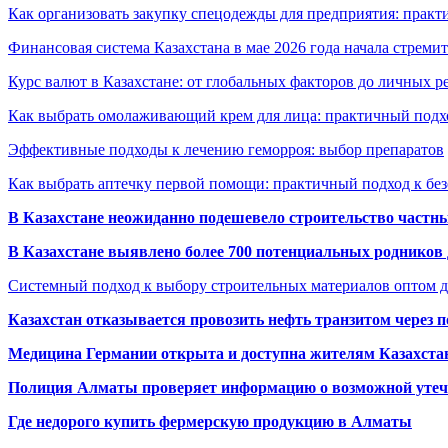
Как организовать закупку спецодежды для предприятия: практ
Финансовая система Казахстана в мае 2026 года начала стреми
Курс валют в Казахстане: от глобальных факторов до личных 
Как выбрать омолаживающий крем для лица: практичный подхо
Эффективные подходы к лечению геморроя: выбор препаратов
Как выбрать аптечку первой помощи: практичный подход к бе
В Казахстане неожиданно подешевело строительство частн
В Казахстане выявлено более 700 потенциальных родников 
Системный подход к выбору строительных материалов оптом д
Казахстан отказывается провозить нефть транзитом через 
Медицина Германии открыта и доступна жителям Казахста
Полиция Алматы проверяет информацию о возможной утеч
Где недорого купить фермерскую продукцию в Алматы