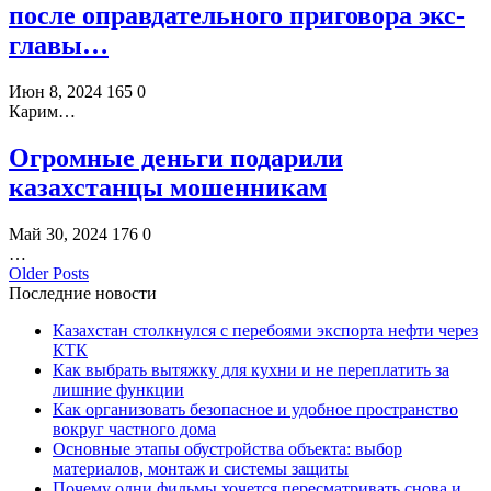
после оправдательного приговора экс-
главы…
Июн 8, 2024
165
0
Карим…
Огромные деньги подарили
казахстанцы мошенникам
Май 30, 2024
176
0
…
Older Posts
Последние новости
Казахстан столкнулся с перебоями экспорта нефти через
КТК
Как выбрать вытяжку для кухни и не переплатить за
лишние функции
Как организовать безопасное и удобное пространство
вокруг частного дома
Основные этапы обустройства объекта: выбор
материалов, монтаж и системы защиты
Почему одни фильмы хочется пересматривать снова и