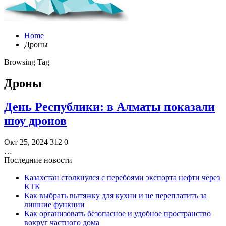
Home
Дроны
Browsing Tag
Дроны
День Республики: в Алматы показали
шоу дронов
Окт 25, 2024
312
0
…
Последние новости
Казахстан столкнулся с перебоями экспорта нефти через
КТК
Как выбрать вытяжку для кухни и не переплатить за
лишние функции
Как организовать безопасное и удобное пространство
вокруг частного дома