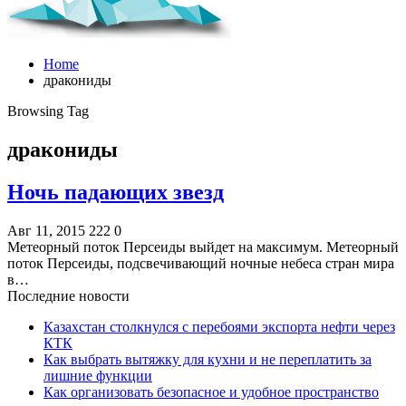
Home
дракониды
Browsing Tag
дракониды
Ночь падающих звезд
Авг 11, 2015
222
0
Метеорный поток Персеиды выйдет на максимум. Метеорный
поток Персеиды, подсвечивающий ночные небеса стран мира
в…
Последние новости
Казахстан столкнулся с перебоями экспорта нефти через
КТК
Как выбрать вытяжку для кухни и не переплатить за
лишние функции
Как организовать безопасное и удобное пространство