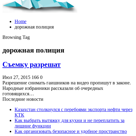
Home
дорожная полиция
Browsing Tag
дорожная полиция
Съемку разрешат
Июл 27, 2015
166
0
Разрешение снимать гаишников на видео пропишут в законе.
Народные избранники рассказали об очередных
готовящихся…
Последние новости
Казахстан столкнулся с перебоями экспорта нефти через
КТК
Как выбрать вытяжку для кухни и не переплатить за
лишние функции
Как организовать безопасное и удобное пространство