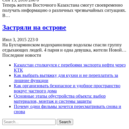
Теперь жители Восточного Казахстана смогут своевременно
получать информацию о различных чрезвычайных ситуациях.
В…
Застряли на острове
Июл 3, 2015
223
0
На Бухтарминском водохранилище водолазы спасли группу
отдыхающих людей. 4 парня и одна девушка, жители Новой…
Последние новости
Казахстан столкнулся с перебоями экспорта нефти через
КТК
Как выбрать вытяжку для кухни и не переплатить за
лишние функции
Как организовать безопасное и удобное пространство
вокруг частного дома
Основные этапы обустройства объекта: выбор
материалов, монтаж и системы защиты
Почему одни фильмы хочется пересматривать снова и
снова