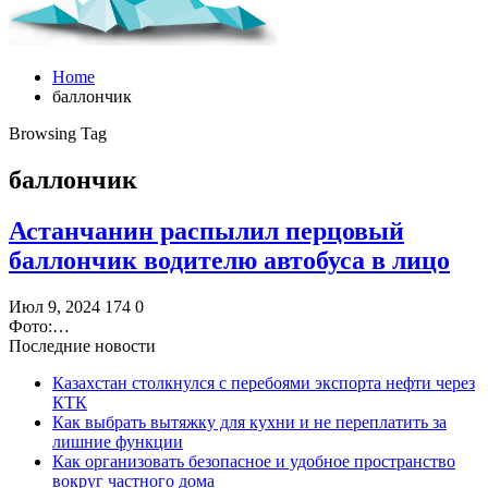
Home
баллончик
Browsing Tag
баллончик
Астанчанин распылил перцовый
баллончик водителю автобуса в лицо
Июл 9, 2024
174
0
Фото:…
Последние новости
Казахстан столкнулся с перебоями экспорта нефти через
КТК
Как выбрать вытяжку для кухни и не переплатить за
лишние функции
Как организовать безопасное и удобное пространство
вокруг частного дома