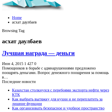
Home
асхат даулбаев
Browsing Tag
асхат даулбаев
Лучшая награда — деньги
Июн 4, 2015
1 427
0
Помощников в борьбе с адмнарушениями предложено
поощрять деньгами. Вопрос денежного поощрения за помощь
в…
Последние новости
Казахстан столкнулся с перебоями экспорта нефти через
КТК
Как выбрать вытяжку для кухни и не переплатить за
лишние функции
Как организовать безопасное и удобное пространство