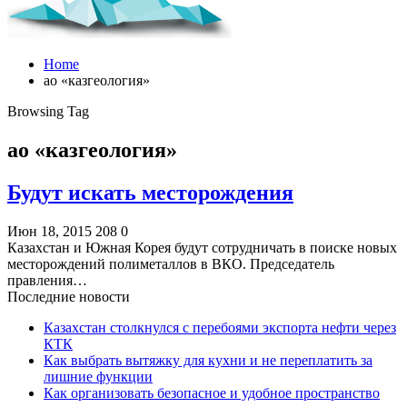
Home
ао «казгеология»
Browsing Tag
ао «казгеология»
Будут искать месторождения
Июн 18, 2015
208
0
Казахстан и Южная Корея будут сотрудничать в поиске новых
месторождений полиметаллов в ВКО. Председатель
правления…
Последние новости
Казахстан столкнулся с перебоями экспорта нефти через
КТК
Как выбрать вытяжку для кухни и не переплатить за
лишние функции
Как организовать безопасное и удобное пространство