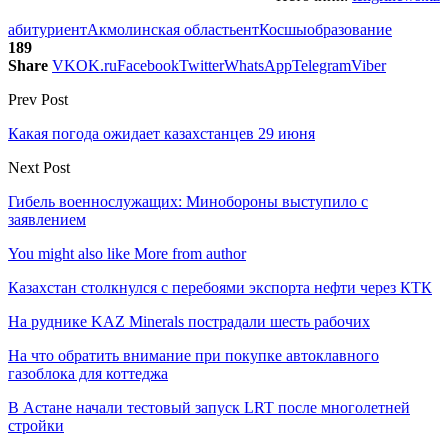
абитуриент
Акмолинская область
ент
Косшы
образование
189
Share
VK
OK.ru
Facebook
Twitter
WhatsApp
Telegram
Viber
Prev Post
Какая погода ожидает казахстанцев 29 июня
Next Post
Гибель военнослужащих: Минобороны выступило с
заявлением
You might also like
More from author
Казахстан столкнулся с перебоями экспорта нефти через КТК
На руднике KAZ Minerals пострадали шесть рабочих
На что обратить внимание при покупке автоклавного
газоблока для коттеджа
В Астане начали тестовый запуск LRT после многолетней
стройки