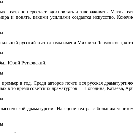
ых, театр не перестает вдохновлять и завораживать. Магия теат
мира и понять, какими усилиями создается искусство. Конеч
альный русский театр драмы имени Михаила Лермонтова, котор
 был Юрий Рутковский.
премьер в год. Среди авторов почти вся русская драматургичес
ых в то время советских драматургов — Погодина, Катаева, Арб
, классической драматургии. На сцене театра с большим успе