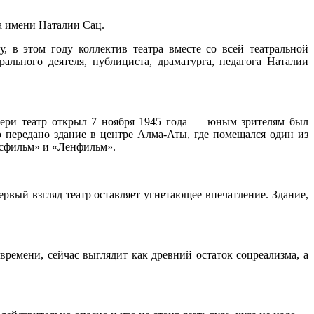
ва имени Наталии Сац.
 в этом году коллектив театра вместе со всей театральной
ального деятеля, публициста, драматурга, педагога Наталии
двери театр открыл 7 ноября 1945 года — юным зрителям был
 передано здание в центре Алма-Аты, где помещался один из
осфильм» и «Ленфильм».
ервый взгляд театр оставляет угнетающее впечатление. Здание,
ремени, сейчас выглядит как древний остаток соцреализма, а