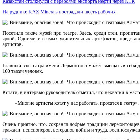
Казахстан столкнулся с перебоями экспорта нефти через КТК
На руднике KAZ Minerals пострадали шесть рабочих
Посетили также музей при театре. Здесь, среди стен, пропи
яркой. Одними из самых удивительных артефактов, представ
артистов.
Главный зал театра имени Лермонтова может вмещать в себя д
100 тысяч человек.
Кстати, в интервью руководитель отметил, что нехватки в масте
«Многие артисты хотят у нас работать, просятся в театр».
Очень приятно, что, сохраняя добрые традиции лермонтовце
граждан, пенсионеров, ветеранов войны и труда, военнослужа