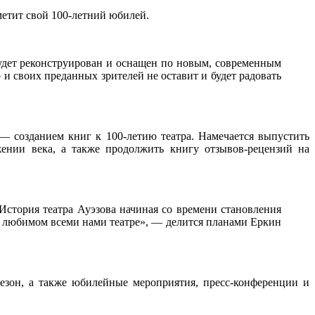
метит свой 100-летний юбилей.
будет реконструирован и оснащен по новым, современным
о и своих преданных зрителей не оставит и будет радовать
— созданием книг к 100-летию театра. Намечается выпустить
ении века, а также продолжить книгу отзывов-рецензий на
стория театра Ауэзова начиная со времени становления
ом любимом всеми нами театре», — делится планами Еркин
сезон, а также юбилейные мероприятия, пресс-конференции и