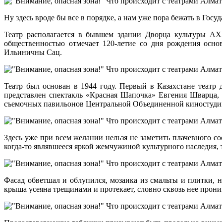
Ну здесь вроде бы все в порядке, а нам уже пора бежать в Го
Театр располагается в бывшем здании Дворца культуры АХБ
общественностью отмечает 120-летие со дня рождения основ
Ильиничны Сац.
Театр был основан в 1944 году. Первый в Казахстане театр
представлен спектакль «Красная Шапочка» Евгения Шварца, 
съемочных павильонов Центральной Объединенной киностудии
Здесь уже при всем желании нельзя не заметить плачевного со
когда-то являвшееся яркой жемчужиной культурного наследия, 
Фасад обветшал и облупился, мозаика из смальты и плитки, 
крыша усеяна трещинами и протекает, словно сквозь нее прони