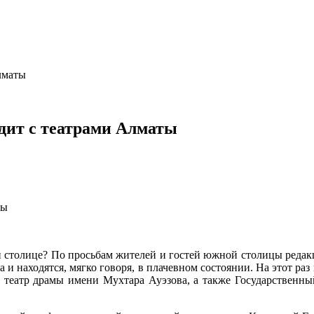
лматы
одит с театрами Алматы
 столице? По просьбам жителей и гостей южной столицы редакц
а и находятся, мягко говоря, в плачевном состоянии. На этот р
театр драмы имени Мухтара Ауэзова, а также Государственный