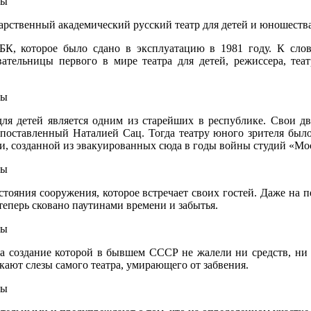
сударственный академический русский театр для детей и юношест
К, которое было сдано в эксплуатацию в 1981 году. К слову,
ательницы первого в мире театра для детей, режиссера, театр
 для детей является одним из старейших в республике. Свои 
поставленный Наталией Сац. Тогда театру юного зрителя было
, созданной из эвакуированных сюда в годы войны студий «М
стояния сооружения, которое встречает своих гостей. Даже на п
теперь сковано паутинами времени и забытья.
на создание которой в бывшем СССР не жалели ни средств, ни в
кают слезы самого театра, умирающего от забвения.