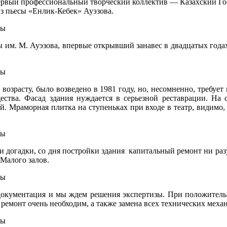
ервый профессиональный творческий коллектив — Казахский Го
из пьесы «Енлик-Кебек» Ауэзова.
 им. М. Ауэзова, впервые открывший занавес в двадцатых года
 возрасту, было возведено в 1981 году, но, несомненно, требуе
ества. Фасад здания нуждается в серьезной реставрации. На 
. Мраморная плитка на ступеньках при входе в театр, видимо,
и догадки, со дня постройки здания капитальный ремонт ни разу
 Малого залов.
документация и мы ждем решения экспертизы. При положительн
й ремонт очень необходим, а также замена всех технических мех