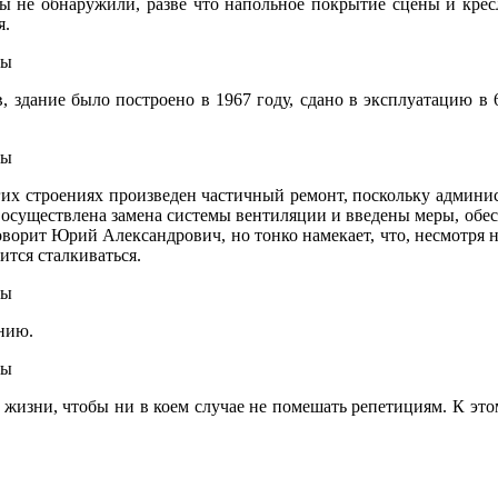
 не обнаружили, разве что напольное покрытие сцены и кресл
я.
, здание было построено в 1967 году, сдано в эксплуатацию в 
ругих строениях произведен частичный ремонт, поскольку админ
х осуществлена замена системы вентиляции и введены меры, об
 говорит Юрий Александрович, но тонко намекает, что, несмотря
ится сталкиваться.
нию.
 жизни, чтобы ни в коем случае не помешать репетициям. К этом