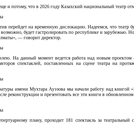
ще и потому, что в 2026 году Казахский национальный театр от
ектив перейдет на временную дислокацию. Надеемся, что театр 
о возможно, будет гастролировать по республике и зарубежью. Н
Алматы», — говорит директор.
билею. На данный момент ведется работа над новым проектом 
торов спектаклей, поставленных на сцене театра на протяж
ратуры имени Мухтара Ауэзова мы начали работу над книгой «И
после реконструкции и презентовать все эти книги в обновленн
репертуарному плану, проходит 181 спектакль за театральный 