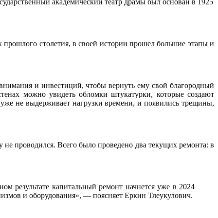
сударственный академический театр драмы был основан в 1925
х прошлого столетия, в своей истории прошел большие этапы и
т внимания и инвестиций, чтобы вернуть ему свой благородный
стенах можно увидеть обломки штукатурки, которые создают
 уже не выдерживает нагрузки времени, и появились трещины,
 не проводился. Всего было проведено два текущих ремонта: в
ом результате капитальный ремонт начнется уже в 2024
анизмов и оборудования», — поясняет Еркин Тлеукулович.