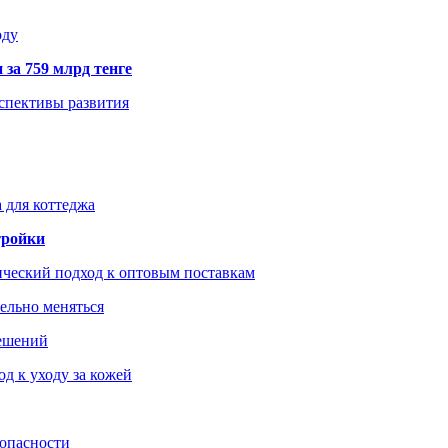
оду
 за 759 млрд тенге
рспективы развития
 для коттеджа
тройки
ический подход к оптовым поставкам
тельно меняться
решений
д к уходу за кожей
зопасности