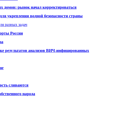
ых домов: рынок начал корректироваться
для укрепления водной безопасности страны
ля разных задач
порты России
на
ке результатов анализов ВИЧ-инфицированных
не
ость сливаются
обственного народа