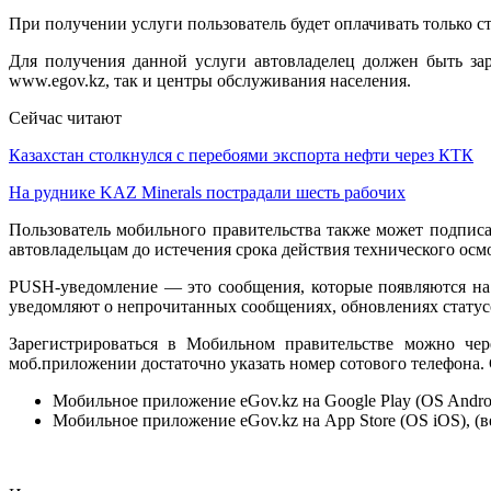
При получении услуги пользователь будет оплачивать только ст
Для получения данной услуги автовладелец должен быть зар
www.egov.kz, так и центры обслуживания населения.
Сейчас читают
Казахстан столкнулся с перебоями экспорта нефти через КТК
На руднике KAZ Minerals пострадали шесть рабочих
Пользователь мобильного правительства также может подпис
автовладельцам до истечения срока действия технического ос
PUSH-уведомление — это сообщения, которые появляются на
уведомляют о непрочитанных сообщениях, обновлениях статусо
Зарегистрироваться в Мобильном правительстве можно чер
моб.приложении достаточно указать номер сотового телефона.
Мобильное приложение eGov.kz на Google Play (OS Android
Мобильное приложение eGov.kz на App Store (OS iOS), (вер