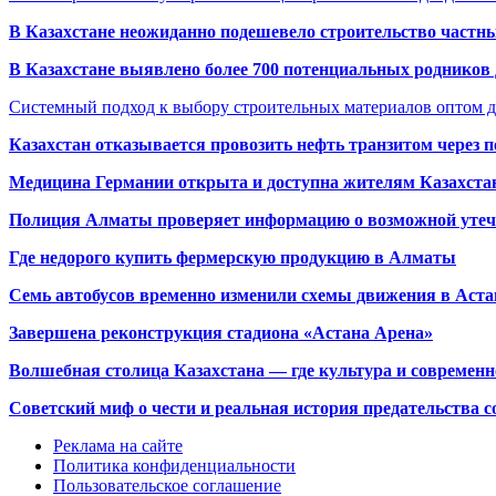
В Казахстане неожиданно подешевело строительство частн
В Казахстане выявлено более 700 потенциальных родников 
Системный подход к выбору строительных материалов оптом д
Казахстан отказывается провозить нефть транзитом через 
Медицина Германии открыта и доступна жителям Казахста
Полиция Алматы проверяет информацию о возможной утеч
Где недорого купить фермерскую продукцию в Алматы
Семь автобусов временно изменили схемы движения в Аста
Завершена реконструкция стадиона «Астана Арена»
Волшебная столица Казахстана — где культура и современн
Советский миф о чести и реальная история предательства с
Реклама на сайте
Политика конфиденциальности
Пользовательское соглашение