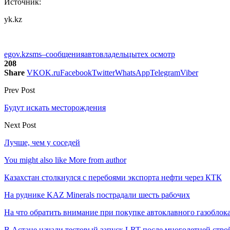
Источник:
yk.kz
egov.kz
sms–сообщения
автовладельцы
тех осмотр
208
Share
VK
OK.ru
Facebook
Twitter
WhatsApp
Telegram
Viber
Prev Post
Будут искать месторождения
Next Post
Лучше, чем у соседей
You might also like
More from author
Казахстан столкнулся с перебоями экспорта нефти через КТК
На руднике KAZ Minerals пострадали шесть рабочих
На что обратить внимание при покупке автоклавного газоблока
В Астане начали тестовый запуск LRT после многолетней стро