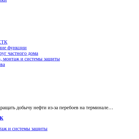
 КТК
шние функции
руг частного дома
в, монтаж и системы защиты
ова
кращать добычу нефти из-за перебоев на терминале…
ТК
нтаж и системы защиты