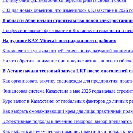
Почему одни фильмы хочется пересматривать снова и снова
СЗЗ для новых объектов: что изменилось в Казахстане в 2026 г
В области Абай начали строительство новой электростанции
Профессиональное образование в Костанае: возможности и пе
На руднике KAZ Minerals пострадали шесть рабочих
Как меняется культура потребления в эпоху разумной экономии
На что обратить внимание при покупке автоклавного газоблока
В Астане начали тестовый запуск LRT после многолетней с
Как организовать закупку спецодежды для предприятия: практ
Финансовая система Казахстана в мае 2026 года начала стреми
Курс валют в Казахстане: от глобальных факторов до личных 
Как выбрать омолаживающий крем для лица: практичный подхо
Эффективные подходы к лечению геморроя: выбор препаратов
Как выбрать аптечку первой помощи: практичный подход к бе