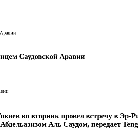
 Аравии
инцем Саудовской Аравии
каев во вторник провел встречу в Эр-Р
бдельазизом Аль Саудом, передает Tengr