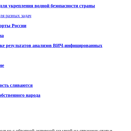
для укрепления водной безопасности страны
ля разных задач
порты России
на
ке результатов анализов ВИЧ-инфицированных
не
ость сливаются
обственного народа
олько с обратной активной ссылкой на страницу статьи.