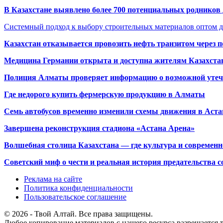
В Казахстане выявлено более 700 потенциальных родников 
Системный подход к выбору строительных материалов оптом д
Казахстан отказывается провозить нефть транзитом через 
Медицина Германии открыта и доступна жителям Казахста
Полиция Алматы проверяет информацию о возможной утеч
Где недорого купить фермерскую продукцию в Алматы
Семь автобусов временно изменили схемы движения в Аста
Завершена реконструкция стадиона «Астана Арена»
Волшебная столица Казахстана — где культура и современн
Советский миф о чести и реальная история предательства с
Реклама на сайте
Политика конфиденциальности
Пользовательское соглашение
© 2026 - Твой Алтай. Все права защищены.
Любое копирование материалов с нашего ресурса разрешается т