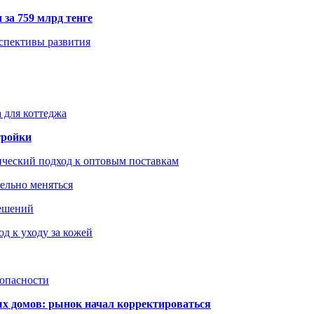
 за 759 млрд тенге
рспективы развития
 для коттеджа
тройки
ический подход к оптовым поставкам
тельно меняться
решений
д к уходу за кожей
зопасности
ых домов: рынок начал корректироваться