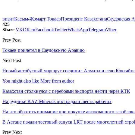
визит
Касым-Жомарт Токаев
Президент Казахстана
Саудовская 
425
Share
VK
OK.ru
Facebook
Twitter
WhatsApp
Telegram
Viber
Prev Post
Токаев прилетел в Саудовскую Аравию
Next Post
Новый автобусный маршрут соединил Алматы и село Коккайн
You might also like
More from author
Казахстан столкнулся с перебоями экспорта нефти через КТК
На руднике KAZ Minerals пострадали шесть рабочих
На что обратить внимание при покупке автоклавного газоблока
В Астане начали тестовый запуск LRT после многолетней стро
Prev
Next