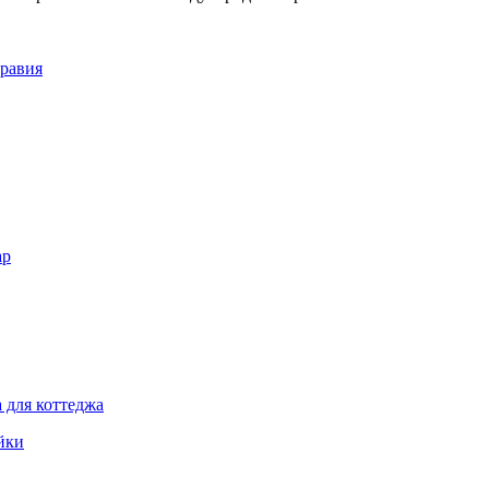
Аравия
ар
 для коттеджа
йки