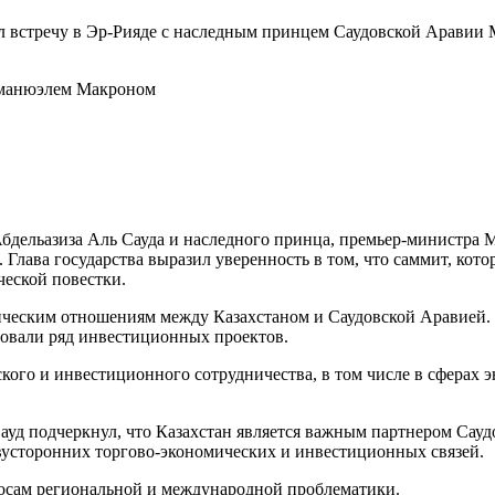
л встречу в Эр-Рияде с наследным принцем Саудовской Аравии
мманюэлем Макроном
бдельазиза Аль Сауда и наследного принца, премьер-министра М
 Глава государства выразил уверенность в том, что саммит, кот
ческой повестки.
тическим отношениям между Казахстаном и Саудовской Аравией. 
зовали ряд инвестиционных проектов.
кого и инвестиционного сотрудничества, в том числе в сферах 
уд подчеркнул, что Казахстан является важным партнером Сауд
вусторонних торгово-экономических и инвестиционных связей.
осам региональной и международной проблематики.