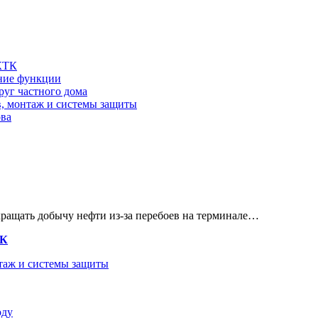
 КТК
шние функции
руг частного дома
в, монтаж и системы защиты
ова
кращать добычу нефти из-за перебоев на терминале…
ТК
нтаж и системы защиты
оду