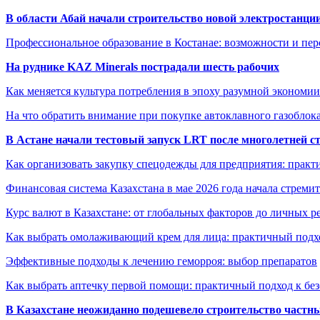
В области Абай начали строительство новой электростанции
Профессиональное образование в Костанае: возможности и пе
На руднике KAZ Minerals пострадали шесть рабочих
Как меняется культура потребления в эпоху разумной экономии
На что обратить внимание при покупке автоклавного газоблока
В Астане начали тестовый запуск LRT после многолетней с
Как организовать закупку спецодежды для предприятия: практ
Финансовая система Казахстана в мае 2026 года начала стреми
Курс валют в Казахстане: от глобальных факторов до личных 
Как выбрать омолаживающий крем для лица: практичный подхо
Эффективные подходы к лечению геморроя: выбор препаратов
Как выбрать аптечку первой помощи: практичный подход к бе
В Казахстане неожиданно подешевело строительство частн