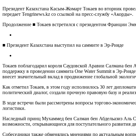
Президент Казахстана Касым-Жомарт Токаев во вторник прове
передает Tengrinews.kz со ссылкой на пресс-службу «Акорды».
Продолжение ■ Токаев встретился с президентом Франции Э
■ Президент Казахстана выступил на саммите в Эр-Рияде
Токаев поблагодарил короля Саудовской Аравии Салмана бен А
поддержку в проведении саммита One Water Summit в Эр-Рияде.
внесет значительный вклад в продвижение глобальной экологи
Как отметил Токаев, в этом году исполнилось 30 лет диплома
политический диалог, создали прочную правовую базу и реали
В ходе встречи были рассмотрены вопросы торгово-экономичес
логистики.
Наследный принц Мухаммед бен Салман бен Абдельазиз Аль Са
возможности, открывающиеся для поступательного развития д
Собеседники также обменялись мнениями по актуальным вопр