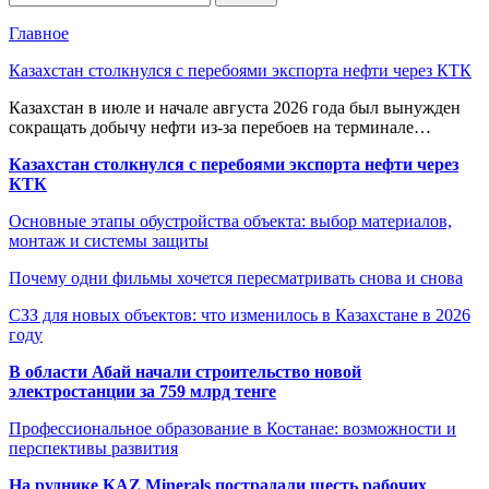
Главное
Казахстан столкнулся с перебоями экспорта нефти через КТК
Казахстан в июле и начале августа 2026 года был вынужден
сокращать добычу нефти из-за перебоев на терминале…
Казахстан столкнулся с перебоями экспорта нефти через
КТК
Основные этапы обустройства объекта: выбор материалов,
монтаж и системы защиты
Почему одни фильмы хочется пересматривать снова и снова
СЗЗ для новых объектов: что изменилось в Казахстане в 2026
году
В области Абай начали строительство новой
электростанции за 759 млрд тенге
Профессиональное образование в Костанае: возможности и
перспективы развития
На руднике KAZ Minerals пострадали шесть рабочих