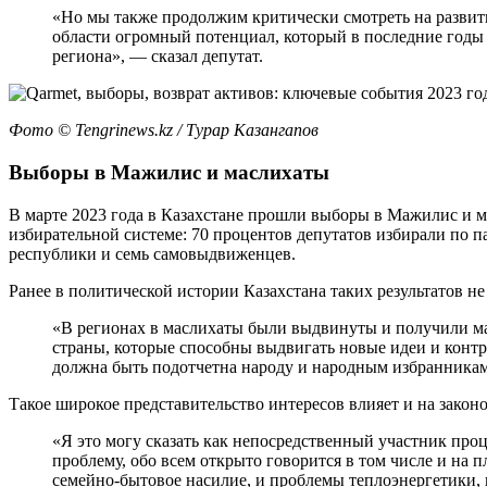
«Но мы также продолжим критически смотреть на развити
области огромный потенциал, который в последние годы н
региона», — сказал депутат.
Фото ©️ Tengrinews.kz / Турар Казангапов
Выборы в Мажилис и маслихаты
В марте 2023 года в Казахстане прошли выборы в Мажилис и 
избирательной системе: 70 процентов депутатов избирали по
республики и семь самовыдвиженцев.
Ранее в политической истории Казахстана таких результатов н
«В регионах в маслихаты были выдвинуты и получили ма
страны, которые способны выдвигать новые идеи и контро
должна быть подотчетна народу и народным избранникам
Такое широкое представительство интересов влияет и на закон
«Я это могу сказать как непосредственный участник проц
проблему, обо всем открыто говорится в том числе и на 
семейно-бытовое насилие, и проблемы теплоэнергетики, и