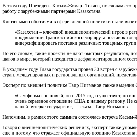
В этом году Президент Касым-Жомарт Токаев, по словам его п
работу с зарубежными партнерами Казахстана.
Ключевыми событиями в сфере внешней политики стали визиты
«Казахстан – ключевой внешнеполитический игрок в рег
продвижении Транскаспийского маршрута поставок товар
диверсифицировать поставки различных товарных групп. 
По его словам, такие проекты не дают быстрых результатов, 
шагов в мире, который находится в дефрагментированном сос
В уходящем году Глава государства провел 30 встреч с зарубе
стран, международных и региональных организаций, представ
Эксперт по внешней политике Таир Нигманов также выделил 
«Сам формат не новый, он с 2015 года существует, но вп
очень серьезное отношение США к нашему региону. Не са
нашей пятерке государств», — сказал Таир Нигманов.
Напомним, в рамках этого саммита состоялась встреча Касым
Говоря о внешнеполитических решениях, эксперт также упомян
еще и потому, что отражает официальную позицию Казахстана 