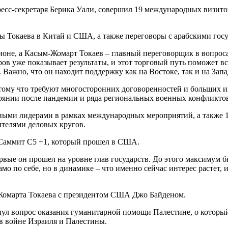
ресс-секретаря Берика Уали, совершил 19 международных визито
 Токаева в Китай и США, а также переговоры с арабскими госу
ионе, а Касым-Жомарт Токаев – главный переговорщик в вопроса
ов уже показывает результаты, и этот торговый путь поможет 
Важно, что он находит поддержку как на Востоке, так и на Зап
потому что требуют многосторонних договоренностей и больших 
тоянии после пандемии и ряда региональных военных конфликто
жными лидерами в рамках международных мероприятий, а также 1
ителями деловых кругов.
Саммит C5 +1, который прошел в США.
ервые он прошел на уровне глав государств. До этого максимум
мо по себе, но в динамике – что именно сейчас интерес растет
-Жомарта Токаева с президентом США Джо Байденом.
ул вопрос оказания гуманитарной помощи Палестине, о который
в войне Израиля и Палестины.