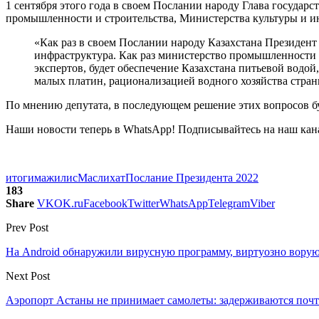
1 сентября этого года в своем Послании народу Глава государ
промышленности и строительства, Министерства культуры и и
«Как раз в своем Послании народу Казахстана Президент
инфраструктура. Как раз министерство промышленности
экспертов, будет обеспечение Казахстана питьевой водо
малых платин, рационализацией водного хозяйства стра
По мнению депутата, в последующем решение этих вопросов буд
Наши новости теперь в WhatsApp! Подписывайтесь на наш кан
итоги
мажилис
Маслихат
Послание Президента 2022
183
Share
VK
OK.ru
Facebook
Twitter
WhatsApp
Telegram
Viber
Prev Post
На Android обнаружили вирусную программу, виртуозно вор
Next Post
Аэропорт Астаны не принимает самолеты: задерживаются почт