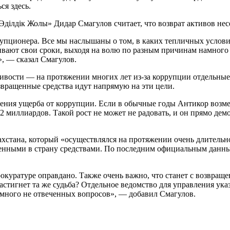
ся здесь.
ілдік Жолы» Дидар Смагулов считает, что возврат активов несе
рупционера. Все мы наслышаны о том, в каких тепличных услов
живают свои сроки, выходя на волю по разным причинам намног
, — сказал Смагулов.
дливости — на протяжении многих лет из-за коррупции отдельные
звращенные средства идут напрямую на эти цели.
щения ущерба от коррупции. Если в обычные годы Антикор возмещ
912 миллиардов. Такой рост не может не радовать, и он прямо 
захстана, который «осуществлялся на протяжении очень длитель
щенными в страну средствами. По последним официальным данны
окуратуре оправдано. Также очень важно, что станет с возвраще
е настигнет та же судьба? Отдельное ведомство для управления 
 много не отвеченных вопросов», — добавил Смагулов.