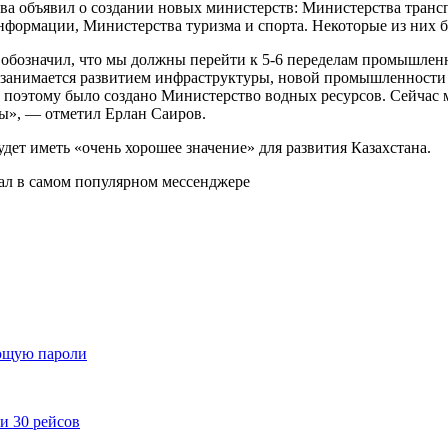
ства объявил о создании новых министерств: Министерства тран
нформации, Министерства туризма и спорта. Некоторые из них 
 обозначил, что мы должны перейти к 5-6 переделам промышленн
 занимается развитием инфраструктуры, новой промышленности
й, поэтому было создано Министерство водных ресурсов. Сейчас
ны», — отметил Ерлан Саиров.
ет иметь «очень хорошее значение» для развития Казахстана.
ал в самом популярном мессенджере
ующую пароли
и 30 рейсов