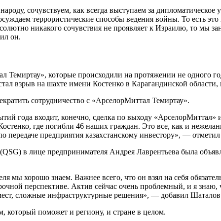
ароду, сочувствуем, как всегда выступаем за дипломатическое у
осуждаем террористические способы ведения войны. То есть это 
олютно никакого сочувствия не проявляет к Израилю, то мы за
ил он.
л Темиртау», которые происходили на протяжении не одного го
ал взрыв на шахте имени Костенко в Карагандинской области, в
рекратить сотрудничество с «АрселорМиттал Темиртау».
бытий года входит, конечно, сделка по выходу «АрселорМиттал»
Костенко, где погибли 46 наших граждан. Это все, как и нежелан
 по передаче предприятия казахстанскому инвестору», — отмети
up (QSG) в лице предпринимателя Андрея Лаврентьева была объя
еля мы хорошо знаем. Важнее всего, что он взял на себя обяза
очной перспективе. Актив сейчас очень проблемный, и я знаю,
х мест, сложные инфраструктурные решения», — добавил Шаталов
, который поможет и региону, и стране в целом.