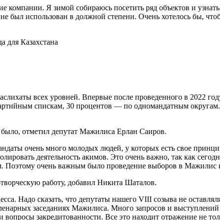
е компании. Я зимой собираюсь посетить ряд объектов и узнать
е был использован в должной степени. Очень хотелось бы, чтобы
маслихаты всех уровней. Впервые после проведенного в 2022 г
 партийным спискам, 30 процентов — по одномандатным округам
е было, отметил депутат Мажилиса Ерлан Саиров.
ндаты очень много молодых людей, у которых есть свое принци
лировать деятельность акимов. Это очень важно, так как сегодня
. Поэтому очень важным было проведение выборов в Мажилис и
отворческую работу, добавил Никита Шаталов.
есса. Надо сказать, что депутаты нашего VIII созыва не оставл
пленарных заседаниях Мажилиса. Много запросов и выступлений 
 вопросы закредитованности. Все это находит отражение не тол