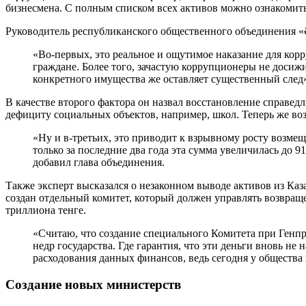
бизнесмена. С полным списком всех активов можно ознакомить
Руководитель республиканского общественного объединения «Әд
«Во-первых, это реальное и ощутимое наказание для кор
граждане. Более того, зачастую коррупционеры не доси
конкретного имущества же оставляет существенный след»
В качестве второго фактора он назвал восстановление справе
дефициту социальных объектов, например, школ. Теперь же во
«Ну и в-третьих, это приводит к взрывному росту возме
только за последние два года эта сумма увеличилась до 
добавил глава объединения.
Также эксперт высказался о незаконном выводе активов из Ка
создан отдельный комитет, который должен управлять возвра
триллиона тенге.
«Считаю, что создание специального Комитета при Генпр
недр государства. Где гарантия, что эти деньги вновь н
расходования данных финансов, ведь сегодня у общества
Создание новых министерств