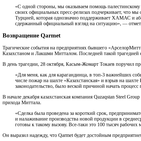
«С одной стороны, мы оказываем помощь палестинскому н
своих официальных пресс-релизах подчеркивает, что мы 
Турцией, которая однозначно поддерживает ХАМАС и абс
сдержанный официальный взгляд на ситуацию», — отмет
Возвращение Qarmet
Трагические события на предприятиях бывшего «АрселорМитта
Казахстаном и Лакшми Митталом. Последней такой трагедией ст
В день трагедии, 28 октября, Касым-Жомарт Токаев поручил п
«Для меня, как для карагандинца, в топ-3 важнейших со
числе пожар на шахте «Казахстанская» и взрыв на шахте 
законодательство, было веской причиной начать процесс
В начале декабря казахстанская компания Qazaqstan Steel Gro
прихода Миттала.
«Сделка была проведена за короткий срок, предпринимат
и налаживание производства новой продукции в среднеср
готовы к такому вызову. Все-таки это 100 тысяч рабочи
Он выразил надежду, что Qarmet будет достойным предприятием