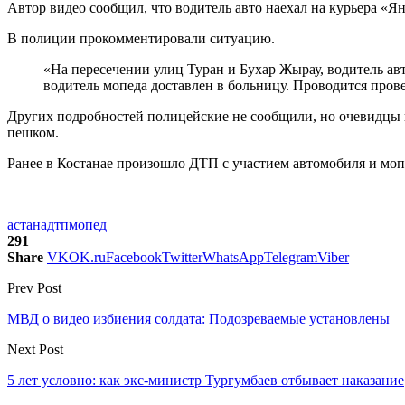
Автор видео сообщил, что водитель авто наехал на курьера «Ян
В полиции прокомментировали ситуацию.
«На пересечении улиц Туран и Бухар Жырау, водитель ав
водитель мопеда доставлен в больницу. Проводится про
Других подробностей полицейские не сообщили, но очевидцы в
пешком.
Ранее в Костанае произошло ДТП с участием автомобиля и мопе
астана
дтп
мопед
291
Share
VK
OK.ru
Facebook
Twitter
WhatsApp
Telegram
Viber
Prev Post
МВД о видео избиения солдата: Подозреваемые установлены
Next Post
5 лет условно: как экс-министр Тургумбаев отбывает наказание