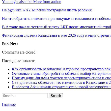
You might also like
More from author
На руднике KAZ Minerals пострадали шесть рабочих
На что обратить внимание при покупке автоклавного газоблока
В Астане начали тестовый запуск LRT после многолетней стро
Финансовая система Казахстана в мае 2026 года начала стреми
Prev
Next
Comments are closed.
Последние новости
Как организовать безопасное и удобное пространство вок
Основные этапы обустройства объекта: выбор материало
Почему одни фильмы хочется пересматривать снова и сн
СЗЗ для новых объектов: что изменилось в Казахстане в 2
В области Абай начали строительство новой электростанц
Главное