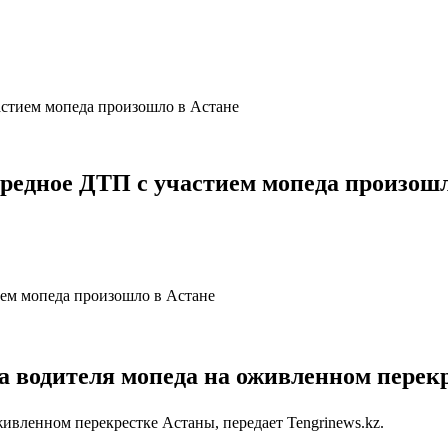
частием мопеда произошло в Астане
чередное ДТП с участием мопеда произош
на водителя мопеда на оживленном перекр
живленном перекрестке Астаны, передает Tengrinews.kz.