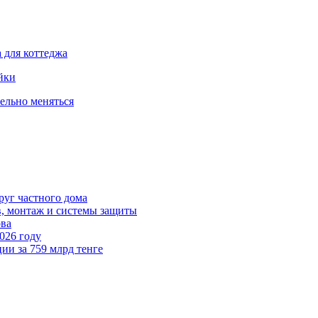
 для коттеджа
йки
тельно меняться
руг частного дома
в, монтаж и системы защиты
ова
026 году
ии за 759 млрд тенге