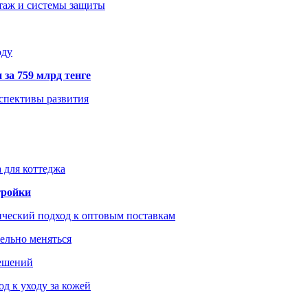
нтаж и системы защиты
оду
 за 759 млрд тенге
рспективы развития
 для коттеджа
тройки
ический подход к оптовым поставкам
тельно меняться
решений
д к уходу за кожей