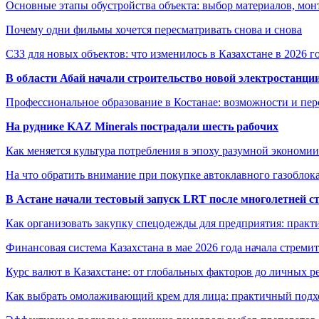
Основные этапы обустройства объекта: выбор материалов, мо
Почему одни фильмы хочется пересматривать снова и снова
СЗЗ для новых объектов: что изменилось в Казахстане в 2026 г
В области Абай начали строительство новой электростанции
Профессиональное образование в Костанае: возможности и пе
На руднике KAZ Minerals пострадали шесть рабочих
Как меняется культура потребления в эпоху разумной экономии
На что обратить внимание при покупке автоклавного газоблока
В Астане начали тестовый запуск LRT после многолетней с
Как организовать закупку спецодежды для предприятия: практ
Финансовая система Казахстана в мае 2026 года начала стреми
Курс валют в Казахстане: от глобальных факторов до личных 
Как выбрать омолаживающий крем для лица: практичный подхо