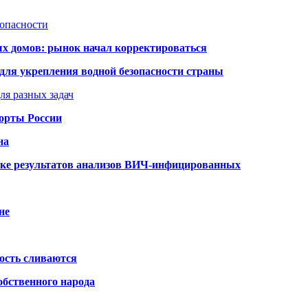
зопасности
ых домов: рынок начал корректироваться
для укрепления водной безопасности страны
ля разных задач
порты России
на
ке результатов анализов ВИЧ-инфицированных
не
ость сливаются
обственного народа