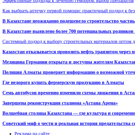
Эффективные подходы к лечению геморроя: выбор препаратов
Как выбрать аптечку первой помощи: практичный подход к бе
В Казахстане неожиданно подешевело строительство частн
В Казахстане выявлено более 700 потенциальных родников 
Системный подход к выбору строительных материалов оптом д
Казахстан отказывается провозить нефть транзитом через 
Медицина Германии открыта и доступна жителям Казахста
Полиция Алматы проверяет информацию о возможной утеч
Где недорого купить фермерскую продукцию в Алматы
Семь автобусов временно изменили схемы движения в Аста
Завершена реконструкция стадиона «Астана Арена»
Волшебная столица Казахстана — где культура и современн
Советский миф о чести и реальная история предательства с
Реклама на сайте