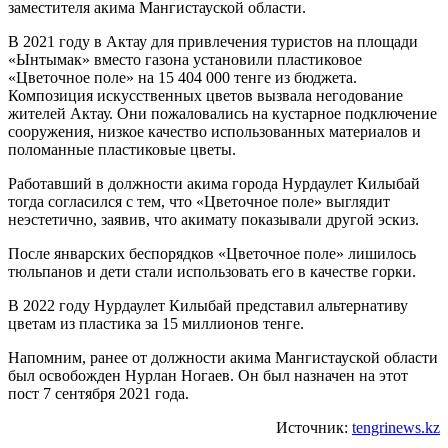
заместителя акима Мангистауской области.
В 2021 году в Актау для привлечения туристов на площади
«Ынтымак» вместо газона установили пластиковое
«Цветочное поле» на 15 404 000 тенге из бюджета.
Композиция искусственных цветов вызвала негодование
жителей Актау. Они пожаловались на кустарное подключение
сооружения, низкое качество использованных материалов и
поломанные пластиковые цветы.
Работавший в должности акима города Нурдаулет Килыбай
тогда согласился с тем, что «Цветочное поле» выглядит
неэстетично, заявив, что акимату показывали другой эскиз.
После январских беспорядков «Цветочное поле» лишилось
тюльпанов и дети стали использовать его в качестве горки.
В 2022 году Нурдаулет Килыбай представил альтернативу
цветам из пластика за 15 миллионов тенге.
Напомним, ранее от должности акима Мангистауской области
был освобожден Нурлан Ногаев. Он был назначен на этот
пост 7 сентября 2021 года.
Источник:
tengrinews.kz