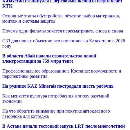
Казахстан столкнулся с перебоями экспорта нефти через
КТК
Основные этапы обустройства объекта: выбор материалов,
монтаж и системы защиты
Почему одни фильмы хочется пересматривать снова и снова
СЗЗ для новых объектов: что изменилось в Казахстане в 2026
году
В области Абай начали строительство новой
электростанции за 759 млрд тенге
Профессиональное образование в Костанае: возможности и
перспективы развития
На руднике KAZ Minerals пострадали шесть рабочих
Как меняется культура потребления в эпоху разумной
экономии
На что обратить внимание при покупке автоклавного
газоблока для коттеджа
В Астане начали тестовый запуск LRT после многолетней