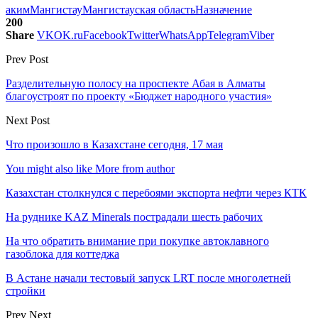
аким
Мангистау
Мангистауская область
Назначение
200
Share
VK
OK.ru
Facebook
Twitter
WhatsApp
Telegram
Viber
Prev Post
Разделительную полосу на проспекте Абая в Алматы
благоустроят по проекту «Бюджет народного участия»
Next Post
Что произошло в Казахстане сегодня, 17 мая
You might also like
More from author
Казахстан столкнулся с перебоями экспорта нефти через КТК
На руднике KAZ Minerals пострадали шесть рабочих
На что обратить внимание при покупке автоклавного
газоблока для коттеджа
В Астане начали тестовый запуск LRT после многолетней
стройки
Prev
Next