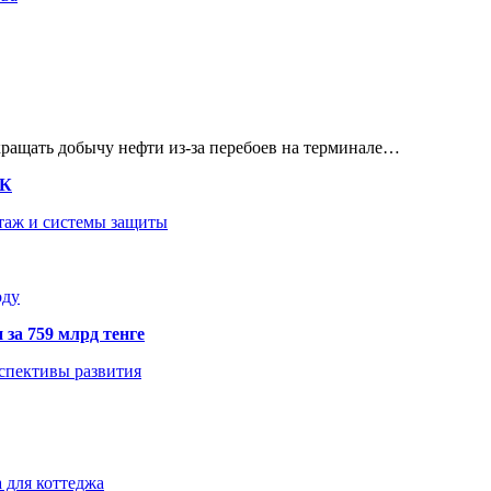
кращать добычу нефти из-за перебоев на терминале…
ТК
нтаж и системы защиты
оду
 за 759 млрд тенге
рспективы развития
 для коттеджа