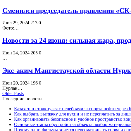
Сменился председатель правления «С
Июл 29, 2024
213
0
Фото:…
Новости за 24 июня: сильная жара, про
Июн 24, 2024
205
0
…
Экс-аким Мангистауской области Нурл
Июн 20, 2024
196
0
Нурлан…
Older Posts
Последние новости
Казахстан столкнулся с перебоями экспорта нефти через
Как выбрать вытяжку для кухни и не переплатить за ли
Как организовать безопасное и удобное пространство вок
Основные этапы обустройства объекта: выбор материало
Почему одни фильмы хочется пересматривать снова и сн