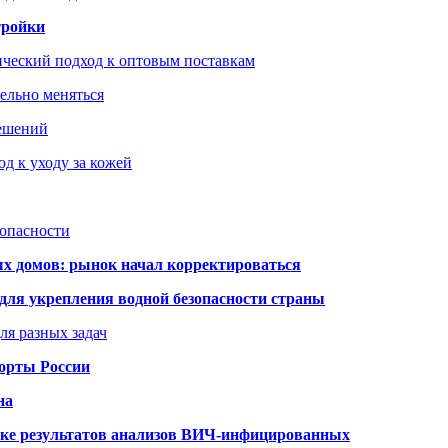
тройки
ический подход к оптовым поставкам
тельно меняться
решений
д к уходу за кожей
зопасности
ых домов: рынок начал корректироваться
для укрепления водной безопасности страны
ля разных задач
порты России
на
ке результатов анализов ВИЧ-инфицированных