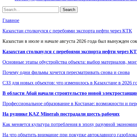
Главное
Казахстан столкнулся с перебоями экспорта нефти через КТК
Казахстан в июле и начале августа 2026 года был вынужден со
Казахстан столкнулся с перебоями экспорта нефти через К
Основные этапы обустройства объекта: выбор материалов, мо
Почему одни фильмы хочется пересматривать снова и снова
СЗЗ для новых объектов: что изменилось в Казахстане в 2026 г
В области Абай начали строительство новой электростанции
Профессиональное образование в Костанае: возможности и пе
На руднике KAZ Minerals пострадали шесть рабочих
Как меняется культура потребления в эпоху разумной экономии
На что обратить внимание при покупке автоклавного газоблока