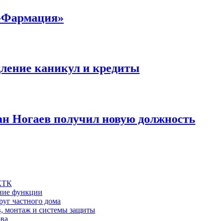
К-Фармация»
дление каникул и кредиты
ан Ногаев получил новую должность
 КТК
шние функции
руг частного дома
в, монтаж и системы защиты
ова