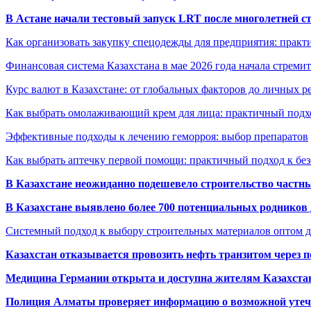
В Астане начали тестовый запуск LRT после многолетней с
Как организовать закупку спецодежды для предприятия: практ
Финансовая система Казахстана в мае 2026 года начала стреми
Курс валют в Казахстане: от глобальных факторов до личных 
Как выбрать омолаживающий крем для лица: практичный подхо
Эффективные подходы к лечению геморроя: выбор препаратов
Как выбрать аптечку первой помощи: практичный подход к бе
В Казахстане неожиданно подешевело строительство частн
В Казахстане выявлено более 700 потенциальных родников 
Системный подход к выбору строительных материалов оптом д
Казахстан отказывается провозить нефть транзитом через 
Медицина Германии открыта и доступна жителям Казахста
Полиция Алматы проверяет информацию о возможной утеч