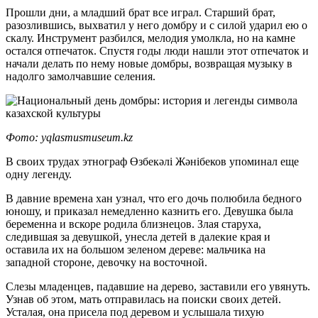
Прошли дни, а младший брат все играл. Старший брат,
разозлившись, выхватил у него домбру и с силой ударил ею о
скалу. Инструмент разбился, мелодия умолкла, но на камне
остался отпечаток. Спустя годы люди нашли этот отпечаток и
начали делать по нему новые домбры, возвращая музыку в
надолго замолчавшие селения.
Фото: yqlasmusmuseum.kz
В своих трудах этнограф Өзбекәлі Жәнібеков упоминал еще
одну легенду.
В давние времена хан узнал, что его дочь полюбила бедного
юношу, и приказал немедленно казнить его. Девушка была
беременна и вскоре родила близнецов. Злая старуха,
следившая за девушкой, унесла детей в далекие края и
оставила их на большом зеленом дереве: мальчика на
западной стороне, девочку на восточной.
Слезы младенцев, падавшие на дерево, заставили его увянуть.
Узнав об этом, мать отправилась на поиски своих детей.
Усталая, она присела под деревом и услышала тихую