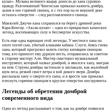
кулан». Музыка великого жырау донесла до хана суровую
правду. Разгневанный Чингисхан приказал казнить домбру,
залив в нее горячий свинец, и с тех пор на ее верхней деке
осталось отверстие – след расплавленного свинца.
Мавзолей Джучи-хана сохранился на берегу древней реки
Кара-Кенгир. «Аксак-кулан» – одна из прекрасных казахских
легенд, воспевающих силу и бессмертие искусства.
Есть еще одна вариация этой легенды. У местного хана на
охоте погиб сын, убитый клыками кабана. Слуги, боясь гнева
хана, который пригрозил залить глотку кипящим свинцом
тому, кто принесет ему дурную весть, отправились за советом
к старому мастеру Али. Мастер смастерил музыкальный
инструмент, который назвал домброй, и явился к хану, заиграв
на нем. Струны домбры застонали и заплакали, как жалобный
шум леса, резкий свист ветра и вой дикого зверя. Домбра
рассказала хану о смерти его сына, и в ярости хан приказал
плеснуть горячим свинцом в круглое отверстие инструмента.
Легенды об обретении домброй
современного вида
Одна из легенд рассказывает о том, как на домбре появился