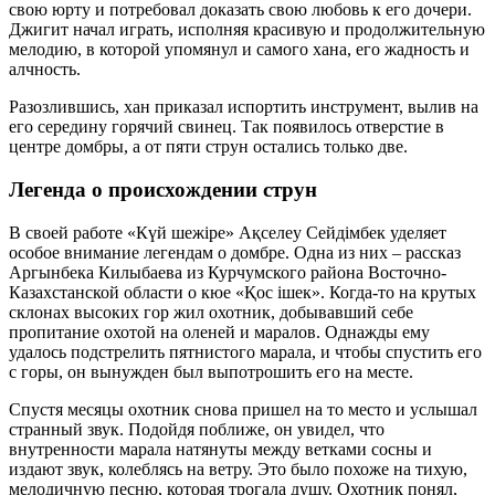
свою юрту и потребовал доказать свою любовь к его дочери.
Джигит начал играть, исполняя красивую и продолжительную
мелодию, в которой упомянул и самого хана, его жадность и
алчность.
Разозлившись, хан приказал испортить инструмент, вылив на
его середину горячий свинец. Так появилось отверстие в
центре домбры, а от пяти струн остались только две.
Легенда о происхождении струн
В своей работе «Күй шежіре» Ақселеу Сейдімбек уделяет
особое внимание легендам о домбре. Одна из них – рассказ
Аргынбека Килыбаева из Курчумского района Восточно-
Казахстанской области о кюе «Қос ішек». Когда-то на крутых
склонах высоких гор жил охотник, добывавший себе
пропитание охотой на оленей и маралов. Однажды ему
удалось подстрелить пятнистого марала, и чтобы спустить его
с горы, он вынужден был выпотрошить его на месте.
Спустя месяцы охотник снова пришел на то место и услышал
странный звук. Подойдя поближе, он увидел, что
внутренности марала натянуты между ветками сосны и
издают звук, колеблясь на ветру. Это было похоже на тихую,
мелодичную песню, которая трогала душу. Охотник понял,