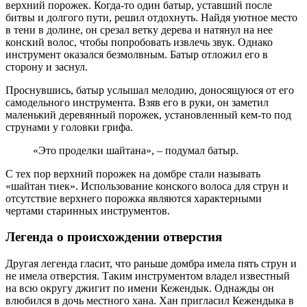
верхний порожек. Когда-то один батыр, уставший после
битвы и долгого пути, решил отдохнуть. Найдя уютное место
в тени в долине, он срезал ветку дерева и натянул на нее
конский волос, чтобы попробовать извлечь звук. Однако
инструмент оказался безмолвным. Батыр отложил его в
сторону и заснул.
Проснувшись, батыр услышал мелодию, доносящуюся от его
самодельного инструмента. Взяв его в руки, он заметил
маленький деревянный порожек, установленный кем-то под
струнами у головки грифа.
«Это проделки шайтана», – подумал батыр.
С тех пор верхний порожек на домбре стали называть
«шайтан тиек». Использование конского волоса для струн и
отсутствие верхнего порожка являются характерными
чертами старинных инструментов.
Легенда о происхождении отверстия
Другая легенда гласит, что раньше домбра имела пять струн и
не имела отверстия. Таким инструментом владел известный
на всю округу джигит по имени Кежендык. Однажды он
влюбился в дочь местного хана. Хан пригласил Кежендыка в