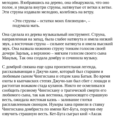
мелодию. Взобравшись на дерево, она обнаружила, что оно
полое, и увидела внутри струны, натянутые от ветки к ветке.
Эти струны издавали мелодию, колеблясь на ветру.
«Эти струны – остатки моих близнецов», –
подумала мать.
Она сделала из дерева музыкальный инструмент. Струна,
направленная на запад, была слабее натянута и имела низкий
звук, а восточная струна – сильнее натянута и имела высокий
звук. Она назвала нижнюю струну тонким голосом своей
дочери Зарлық, а верхнюю – мягким голосом своего сына
Маңлық. Так она создала домбру и сочинила музыку.
С домброй связана еще одна пронзительная легенда,
рассказывающая о Джучи-хане, который был старшим и
любимым сыном Чингисхана и отцом хана Батыя. Во время
охоты в кыпчакских степях Джучи-хан был сбит с лошади и
растоптан вожаком стада куланов. Никто не осмеливался
сообщить грозному Чингисхану о трагической смерти его
любимого сына, так как вестника, приносящего страшную
весть, ожидала жестокая казнь – заливание глотки
расплавленным свинцом. Нукеры хана привели в ставку
Чингисхана домбриста по имени Кет-Буга, поручив ему
озвучить страшную весть. Кет-Буга сыграл кюй «Аксак