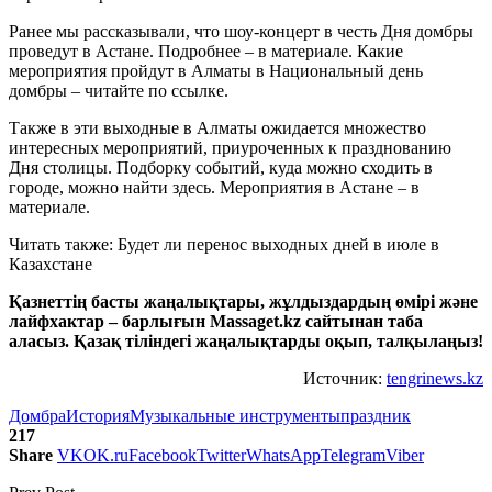
Ранее мы рассказывали, что шоу-концерт в честь Дня домбры
проведут в Астане. Подробнее – в материале. Какие
мероприятия пройдут в Алматы в Национальный день
домбры – читайте по ссылке.
Также в эти выходные в Алматы ожидается множество
интересных мероприятий, приуроченных к празднованию
Дня столицы. Подборку событий, куда можно сходить в
городе, можно найти здесь. Мероприятия в Астане – в
материале.
Читать также: Будет ли перенос выходных дней в июле в
Казахстане
Қазнеттің басты жаңалықтары, жұлдыздардың өмірі және
лайфхактар – барлығын Massaget.kz сайтынан таба
аласыз. Қазақ тіліндегі жаңалықтарды оқып, талқылаңыз!
Источник:
tengrinews.kz
Домбра
История
Музыкальные инструменты
праздник
217
Share
VK
OK.ru
Facebook
Twitter
WhatsApp
Telegram
Viber