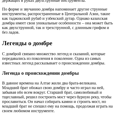
держащих в руках двухструнные инструменты.
По форме и звучанию домбра напоминает другие струнные
инструменты, распространенные в Центральной Азии, такие
как таджикский рубаб и узбекский дутар. Однако казахская
домбра имеет свои уникальные особенности – она может быть
как двухструнной, так и трехструнной, с длинным грифом и
без ладов.
Легенды о домбре
С домброй связано множество легенд и сказаний, которые
передавались из поколения в поколение. Одна из самых
известных легенд рассказывает о происхождении домбры.
Легенда о происхождении домбры
В давние времена на Алтае жили два брата-великана.
Младший брат обожал свою домбру и часто играл на ней,
забывая обо всем вокруг. Старший брат, самолюбивый и
тщеславный, решил построить мост через бурную реку, чтобы
прославиться. Он начал собирать камни и строить мост, но
младший брат не спешил ему на помощь, продолжая играть на
своем любимом инструменте.