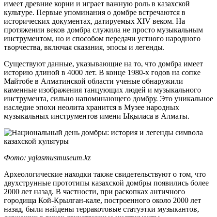
имеет древние корни и играет важную роль в казахской
культуре. Первые упоминания о домбре встречаются в
исторических документах, датируемых XIV веком. На
протяжении веков домбра служила не просто музыкальным
инструментом, но и способом передачи устного народного
творчества, включая сказания, эпосы и легенды.
Существуют данные, указывающие на то, что домбра имеет
историю длиной в 4000 лет. В конце 1980-х годов на сопке
Майтобе в Алматинской области ученые обнаружили
каменные изображения танцующих людей и музыкального
инструмента, сильно напоминающего домбру. Это уникальное
наследие эпохи неолита хранится в Музее народных
музыкальных инструментов имени Ықыласа в Алматы.
Фото: yqlasmusmuseum.kz
Археологические находки также свидетельствуют о том, что
двухструнные прототипы казахской домбры появились более
2000 лет назад. В частности, при раскопках античного
городища Кой-Крылган-кале, построенного около 2000 лет
назад, были найдены терракотовые статуэтки музыкантов,