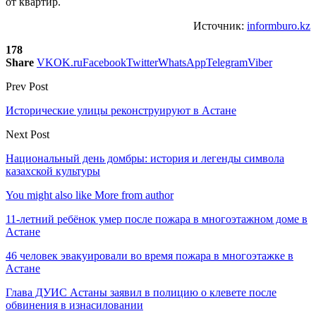
от квартир.
Источник:
informburo.kz
178
Share
VK
OK.ru
Facebook
Twitter
WhatsApp
Telegram
Viber
Prev Post
Исторические улицы реконструируют в Астане
Next Post
Национальный день домбры: история и легенды символа
казахской культуры
You might also like
More from author
11-летний ребёнок умер после пожара в многоэтажном доме в
Астане
46 человек эвакуировали во время пожара в многоэтажке в
Астане
Глава ДУИС Астаны заявил в полицию о клевете после
обвинения в изнасиловании