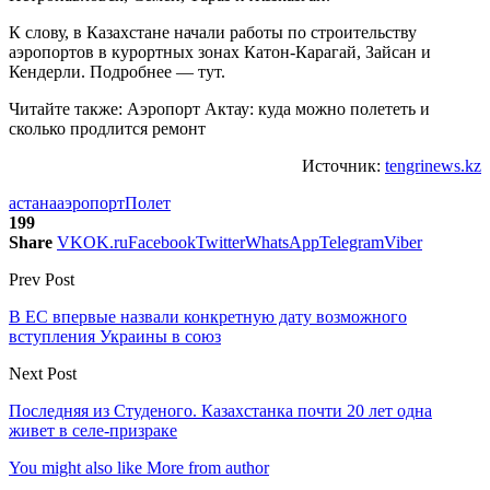
К слову, в Казахстане начали работы по строительству
аэропортов в курортных зонах Катон-Карагай, Зайсан и
Кендерли. Подробнее — тут.
Читайте также: Аэропорт Актау: куда можно полететь и
сколько продлится ремонт
Источник:
tengrinews.kz
астана
аэропорт
Полет
199
Share
VK
OK.ru
Facebook
Twitter
WhatsApp
Telegram
Viber
Prev Post
В ЕС впервые назвали конкретную дату возможного
вступления Украины в союз
Next Post
Последняя из Студеного. Казахстанка почти 20 лет одна
живет в селе-призраке
You might also like
More from author