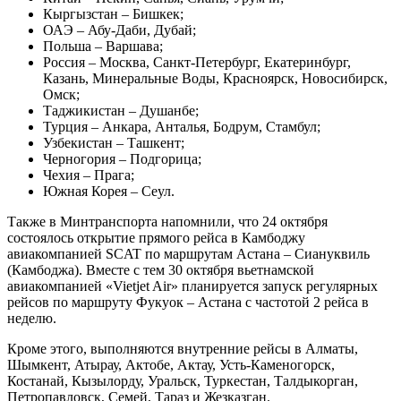
Кыргызстан – Бишкек;
ОАЭ – Абу-Даби, Дубай;
Польша – Варшава;
Россия – Москва, Санкт-Петербург, Екатеринбург,
Казань, Минеральные Воды, Красноярск, Новосибирск,
Омск;
Таджикистан – Душанбе;
Турция – Анкара, Анталья, Бодрум, Стамбул;
Узбекистан – Ташкент;
Черногория – Подгорица;
Чехия – Прага;
Южная Корея – Сеул.
Также в Минтранспорта напомнили, что 24 октября
состоялось открытие прямого рейса в Камбоджу
авиакомпанией SCAT по маршрутам Астана – Сиануквиль
(Камбоджа). Вместе с тем 30 октября вьетнамской
авиакомпанией «Vietjet Air» планируется запуск регулярных
рейсов по маршруту Фукуок – Астана с частотой 2 рейса в
неделю.
Кроме этого, выполняются внутренние рейсы в Алматы,
Шымкент, Атырау, Актобе, Актау, Усть-Каменогорск,
Костанай, Кызылорду, Уральск, Туркестан, Талдыкорган,
Петропавловск, Семей, Тараз и Жезказган.