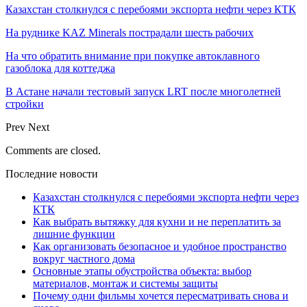
Казахстан столкнулся с перебоями экспорта нефти через КТК
На руднике KAZ Minerals пострадали шесть рабочих
На что обратить внимание при покупке автоклавного
газоблока для коттеджа
В Астане начали тестовый запуск LRT после многолетней
стройки
Prev
Next
Comments are closed.
Последние новости
Казахстан столкнулся с перебоями экспорта нефти через
КТК
Как выбрать вытяжку для кухни и не переплатить за
лишние функции
Как организовать безопасное и удобное пространство
вокруг частного дома
Основные этапы обустройства объекта: выбор
материалов, монтаж и системы защиты
Почему одни фильмы хочется пересматривать снова и