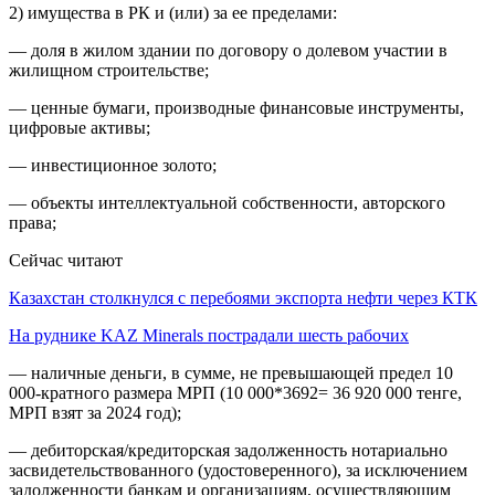
2) имущества в РК и (или) за ее пределами:
— доля в жилом здании по договору о долевом участии в
жилищном строительстве;
— ценные бумаги, производные финансовые инструменты,
цифровые активы;
— инвестиционное золото;
— объекты интеллектуальной собственности, авторского
права;
Сейчас читают
Казахстан столкнулся с перебоями экспорта нефти через КТК
На руднике KAZ Minerals пострадали шесть рабочих
— наличные деньги, в сумме, не превышающей предел 10
000-кратного размера МРП (10 000*3692= 36 920 000 тенге,
МРП взят за 2024 год);
— дебиторская/кредиторская задолженность нотариально
засвидетельствованного (удостоверенного), за исключением
задолженности банкам и организациям, осуществляющим