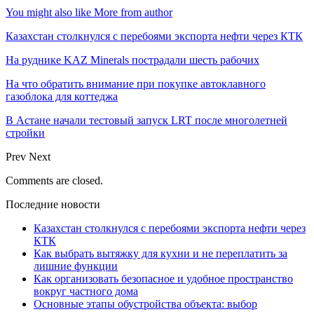
You might also like
More from author
Казахстан столкнулся с перебоями экспорта нефти через КТК
На руднике KAZ Minerals пострадали шесть рабочих
На что обратить внимание при покупке автоклавного
газоблока для коттеджа
В Астане начали тестовый запуск LRT после многолетней
стройки
Prev
Next
Comments are closed.
Последние новости
Казахстан столкнулся с перебоями экспорта нефти через
КТК
Как выбрать вытяжку для кухни и не переплатить за
лишние функции
Как организовать безопасное и удобное пространство
вокруг частного дома
Основные этапы обустройства объекта: выбор