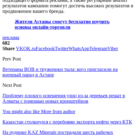
подходящего формата рекламы, а также регулярный анализ
результатов кампании помогут достичь высоких результатов в
продвижении вашего бренда.
Жители Астаны смогут бесплатно изучить
основы онлайн-торговли
реклама
682
Share
VK
OK.ru
Facebook
Twitter
WhatsApp
Telegram
Viber
Prev Post
Ветераны ВОВ и труженики тыла: кого пригласили на
военный парад в Астане
Next Post
Проблему плохого освещения улиц из-за деревьев решат в
Алматы с помощью новых кронштейнов
You might also like
More from author
Казахстан столкнулся с перебоями экспорта нефти через КТК
На руднике KAZ Minerals пострадали шесть рабочих