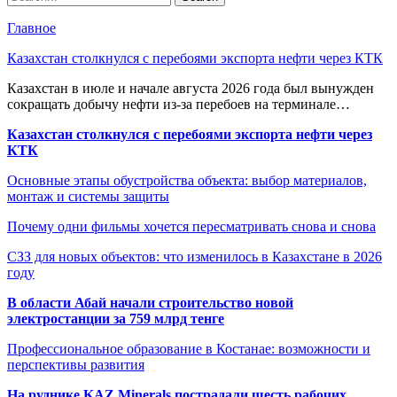
Главное
Казахстан столкнулся с перебоями экспорта нефти через КТК
Казахстан в июле и начале августа 2026 года был вынужден
сокращать добычу нефти из-за перебоев на терминале…
Казахстан столкнулся с перебоями экспорта нефти через
КТК
Основные этапы обустройства объекта: выбор материалов,
монтаж и системы защиты
Почему одни фильмы хочется пересматривать снова и снова
СЗЗ для новых объектов: что изменилось в Казахстане в 2026
году
В области Абай начали строительство новой
электростанции за 759 млрд тенге
Профессиональное образование в Костанае: возможности и
перспективы развития
На руднике KAZ Minerals пострадали шесть рабочих