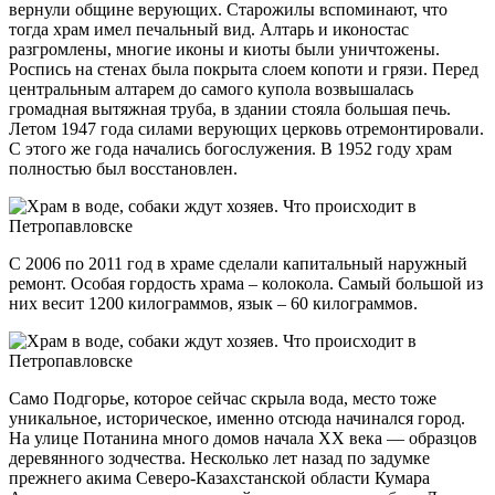
вернули общине верующих. Старожилы вспоминают, что
тогда храм имел печальный вид. Алтарь и иконостас
разгромлены, многие иконы и киоты были уничтожены.
Роспись на стенах была покрыта слоем копоти и грязи. Перед
центральным алтарем до самого купола возвышалась
громадная вытяжная труба, в здании стояла большая печь.
Летом 1947 года силами верующих церковь отремонтировали.
С этого же года начались богослужения. В 1952 году храм
полностью был восстановлен.
С 2006 по 2011 год в храме сделали капитальный наружный
ремонт. Особая гордость храма – колокола. Самый большой из
них весит 1200 килограммов, язык – 60 килограммов.
Само Подгорье, которое сейчас скрыла вода, место тоже
уникальное, историческое, именно отсюда начинался город.
На улице Потанина много домов начала XX века — образцов
деревянного зодчества. Несколько лет назад по задумке
прежнего акима Северо-Казахстанской области Кумара