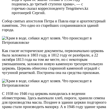
поднялась до третьей ступени храма», — с
горечью сказал корреспонденту Tengrinews.kz
протоиерей Сергий.
Собор святых апостолов Петра и Павла еще и архитектурный
памятник. Это одно из старейших сохранившихся зданий
города.
Как гласят исторические документы, первоначально церковь
была заложена в 1803 году, в 1812 году ее разобрали, а 22
октября 1813 года на том же месте, но с некоторым
уменьшением, заложили новую каменную трехпрестольную
церковь. Церковь обнесена старинной каменной оградой с
чугунной решеткой. Построена она на средства прихожан.
С 1938 по 1946 год церковь находилась в ведении
облместпрома. Здесь выпекали хлеб, пироги, хранили семена
для производства масла. Позднее в здании церкви подгорного
храма стали производить махорку. А в 1946 году здание храма