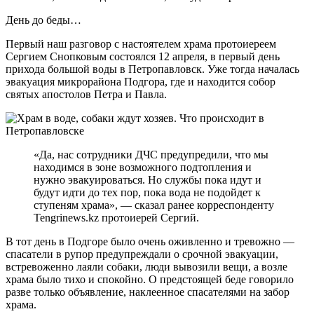
День до беды…
Первый наш разговор с настоятелем храма протоиереем
Сергием Снопковым состоялся 12 апреля, в первый день
прихода большой воды в Петропавловск. Уже тогда началась
эвакуация микрорайона Подгора, где и находится собор
святых апостолов Петра и Павла.
«Да, нас сотрудники ДЧС предупредили, что мы
находимся в зоне возможного подтопления и
нужно эвакуироваться. Но службы пока идут и
будут идти до тех пор, пока вода не подойдет к
ступеням храма», — сказал ранее корреспонденту
Tengrinews.kz протоиерей Сергий.
В тот день в Подгоре было очень оживленно и тревожно —
спасатели в рупор предупреждали о срочной эвакуации,
встревоженно лаяли собаки, люди вывозили вещи, а возле
храма было тихо и спокойно. О предстоящей беде говорило
разве только объявление, наклеенное спасателями на забор
храма.