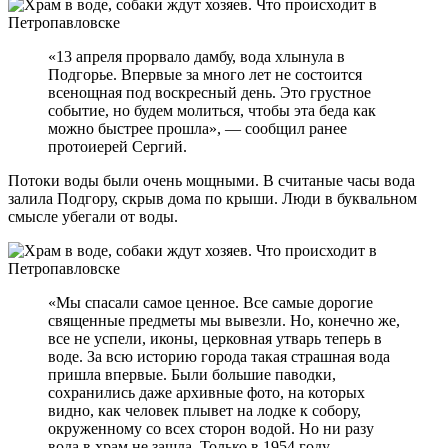
«13 апреля прорвало дамбу, вода хлынула в
Подгорье. Впервые за много лет не состоится
всенощная под воскресный день. Это грустное
событие, но будем молиться, чтобы эта беда как
можно быстрее прошла», — сообщил ранее
протоиерей Сергий.
Потоки воды были очень мощными. В считаные часы вода
залила Подгору, скрыв дома по крыши. Люди в буквальном
смысле убегали от воды.
«Мы спасали самое ценное. Все самые дорогие
священные предметы мы вывезли. Но, конечно же,
все не успели, иконы, церковная утварь теперь в
воде. За всю историю города такая страшная вода
пришла впервые. Были большие паводки,
сохранились даже архивные фото, на которых
видно, как человек плывет на лодке к собору,
окруженному со всех сторон водой. Но ни разу
вода в храм не зашла. Только в 1954 году