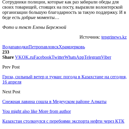
Сотрудники полиции, которые как раз забирали обеды для
своих товарищей, стоящих на посту, выразили волонтерской
организации большую благодарность за такую поддержку. И в
беде есть добрые моменты…
Фото и текст Елены Бережной
Источник:
tengrinews.kz
Вода
паводки
Петропавловск
Храм
церковь
233
Share
VK
OK.ru
Facebook
Twitter
WhatsApp
Telegram
Viber
Prev Post
Гроза, сильный ветер и туман: погода в Казахстане на сегодня,
16 апреля
Next Post
Снежная лавина сошла в Медеуском районе Алматы
You might also like
More from author
Казахстан столкнулся с перебоями экспорта нефти через КТК