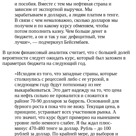
и пособия. Вместе с тем мы нефтяная страна и
зависим от экспортной выручки. Мы
зарабатываем в долларах, а людям платим в тенге.
В связи с чем немаловажно, сколько долларов мы
получим и по какому курсу обменяем, чтобы
потом пополнить казну. Чем больше денег в
бюджете, а он и так у нас дефицитный, тем
лучше», — подчеркнул Бейсембаев.
В целом финансовый аналитик считает, что с большей долей
вероятности следует ожидать курс, который был заложен в
параметрах бюджета на следующий год.
«Исходим из того, что западные страны, которые
столкнулись с рецессией либо с ее угрозой, в
следующем году будут потихоньку из нее
выкарабкиваться. Это дает надежду на то, что цена
на нефть сильно не провалится и сложится в
районе 70-90 долларов за баррель. Оснований для
бурного роста я пока что не вижу. Текущая цена, в
принципе, устраивает всех участников рынка. А
это значит, что курс будет примерно на нынешнем
уровне либо немного слабее. Я бы ждал плюс-
минус 470-480 тенге за доллар. Рубль – до 100
рублей за доллар. По крайней мере, до выборов и