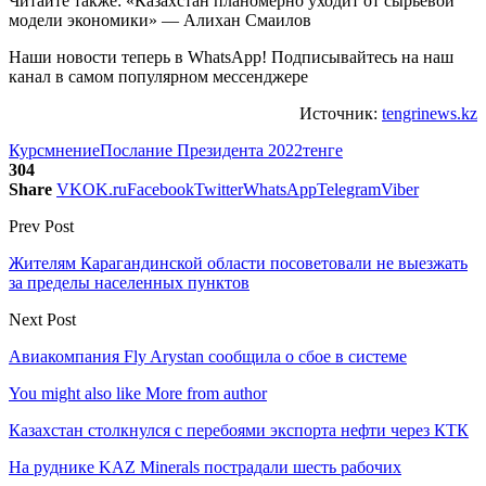
Читайте также: «Казахстан планомерно уходит от сырьевой
модели экономики» — Алихан Смаилов
Наши новости теперь в WhatsApp! Подписывайтесь на наш
канал в самом популярном мессенджере
Источник:
tengrinews.kz
Курс
мнение
Послание Президента 2022
тенге
304
Share
VK
OK.ru
Facebook
Twitter
WhatsApp
Telegram
Viber
Prev Post
Жителям Карагандинской области посоветовали не выезжать
за пределы населенных пунктов
Next Post
Авиакомпания Fly Arystan сообщила о сбое в системе
You might also like
More from author
Казахстан столкнулся с перебоями экспорта нефти через КТК
На руднике KAZ Minerals пострадали шесть рабочих