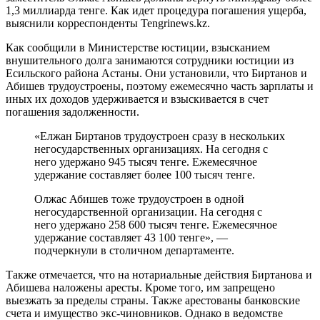
1,3 миллиарда тенге. Как идет процедура погашения ущерба,
выяснили корреспонденты Tengrinews.kz.
Как сообщили в Министерстве юстиции, взысканием
внушительного долга занимаются сотрудники юстиции из
Есильского района Астаны. Они установили, что Биртанов и
Абишев трудоустроены, поэтому ежемесячно часть зарплаты и
иных их доходов удерживается и взыскивается в счет
погашения задолженности.
«Елжан Биртанов трудоустроен сразу в нескольких
негосударственных организациях. На сегодня с
него удержано 945 тысяч тенге. Ежемесячное
удержание составляет более 100 тысяч тенге.
Олжас Абишев тоже трудоустроен в одной
негосударственной организации. На сегодня с
него удержано 258 600 тысяч тенге. Ежемесячное
удержание составляет 43 100 тенге», —
подчеркнули в столичном департаменте.
Также отмечается, что на нотариальные действия Биртанова и
Абишева наложены аресты. Кроме того, им запрещено
выезжать за пределы страны. Также арестованы банковские
счета и имущество экс-чиновников. Однако в ведомстве