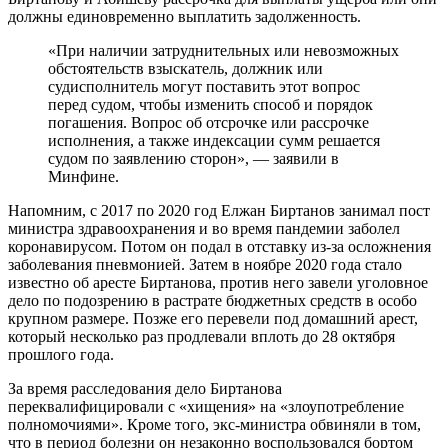
должны единовременно выплатить задолженность.
«При наличии затруднительных или невозможных
обстоятельств взыскатель, должник или
судисполнитель могут поставить этот вопрос
перед судом, чтобы изменить способ и порядок
погашения. Вопрос об отсрочке или рассрочке
исполнения, а также индексации сумм решается
судом по заявлению сторон», — заявили в
Минфине.
Напомним, с 2017 по 2020 год Елжан Биртанов занимал пост
министра здравоохранения и во время пандемии заболел
коронавирусом. Потом он подал в отставку из-за осложнения
заболевания пневмонией. Затем в ноябре 2020 года стало
известно об аресте Биртанова, против него завели уголовное
дело по подозрению в растрате бюджетных средств в особо
крупном размере. Позже его перевели под домашний арест,
который несколько раз продлевали вплоть до 28 октября
прошлого года.
За время расследования дело Биртанова
переквалифицировали с «хищения» на «злоупотребление
полномочиями». Кроме того, экс-министра обвиняли в том,
что в период болезни он незаконно воспользовался бортом