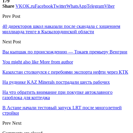
179
Share
VK
OK.ru
Facebook
Twitter
WhatsApp
Telegram
Viber
Prev Post
40 директоров школ наказали после скандала с хищением
миллиарда тенге в Кызылординской области
Next Post
Вы кыпшак по происхождению — Токаев премьеру Венгрии
You might also like
More from author
Казахстан столкнулся с перебоями экспорта нефти через КТК
На руднике KAZ Minerals пострадали шесть рабочих
На что обратить внимание при покупке автоклавного
газоблока для коттеджа
В Астане начали тестовый запуск LRT после многолетней
стройки
Prev
Next