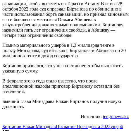
санавиации, чтобы вылететь из Тараза в Астану. В итоге 28
октября 2022 года суд оправдал Биртанова по обвинению в
части использования борта санавиации, но признал виновным
его и бывшего заместителя Олжаса Абишева в
злоупотреблении должностными полномочиями. Биртанову
назначили пять лет ограничения свободы, а Абишеву —
четыре года ограничения свободы.
Помимо материального ущерба в 1,3 миллиарда тенге в
пользу Минздрава, суд взыскал с Биртанова и Абишева по 20
миллионов тенге в доход государства.
Биртанов признался, что у него нет денег, чтобы выплатить
указанную сумму.
В феврале этого года стало известно, что после
апелляционной жалобы приговор Биртанову оставили без
изменения.
Бывший глава Минздрава Елжан Биртанов получил новую
должность
Источник:
tengrinews.kz
Биртанов Елжан
Минздрав
Послание Президента 2022
ущерб