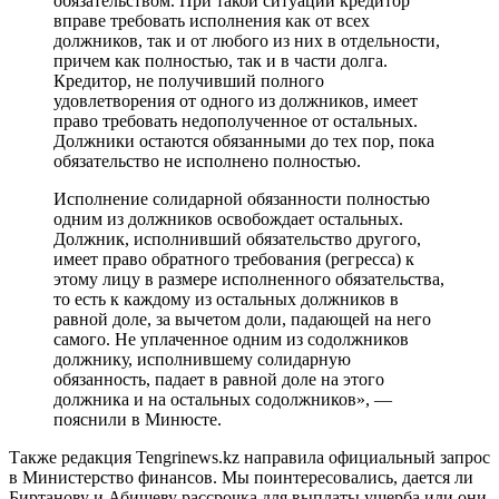
обязательством. При такой ситуации кредитор
вправе требовать исполнения как от всех
должников, так и от любого из них в отдельности,
причем как полностью, так и в части долга.
Кредитор, не получивший полного
удовлетворения от одного из должников, имеет
право требовать недополученное от остальных.
Должники остаются обязанными до тех пор, пока
обязательство не исполнено полностью.
Исполнение солидарной обязанности полностью
одним из должников освобождает остальных.
Должник, исполнивший обязательство другого,
имеет право обратного требования (регресса) к
этому лицу в размере исполненного обязательства,
то есть к каждому из остальных должников в
равной доле, за вычетом доли, падающей на него
самого. Не уплаченное одним из содолжников
должнику, исполнившему солидарную
обязанность, падает в равной доле на этого
должника и на остальных содолжников», —
пояснили в Минюсте.
Также редакция Tengrinews.kz направила официальный запрос
в Министерство финансов. Мы поинтересовались, дается ли
Биртанову и Абишеву рассрочка для выплаты ущерба или они