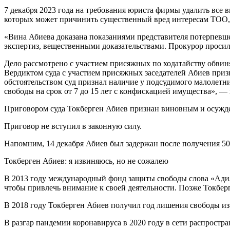
7 декабря 2023 года на требования юриста фирмы удалить все 
которых может причинить существенный вред интересам ТОО, 
«Вина Абиева доказана показаниями представителя потерпевше
экспертиз, вещественными доказательствами. Прокурор просил 
Дело рассмотрено с участием присяжных по ходатайству обвин
Вердиктом суда с участием присяжных заседателей Абиев при
обстоятельством суд признал наличие у подсудимого малолетни
свободы на срок от 7 до 15 лет с конфискацией имущества», — 
Приговором суда Токберген Абиев признан виновным и осужде
Приговор не вступил в законную силу.
Напомним, 14 декабря Абиев был задержан после получения 50
Токберген Абиев: я извиняюсь, но не сожалею
В 2013 году международный фонд защиты свободы слова «Адил 
чтобы привлечь внимание к своей деятельности. Позже Токбер
В 2018 году Токберген Абиев получил год лишения свободы из-з
В разгар пандемии коронавируса в 2020 году в сети распростра