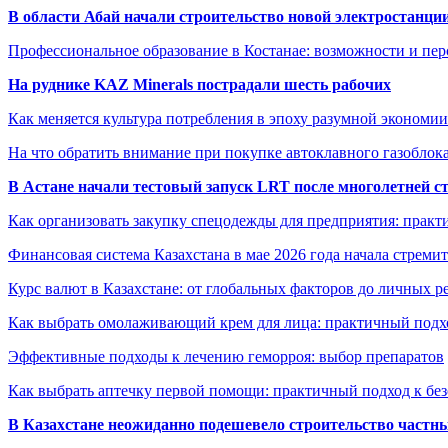
В области Абай начали строительство новой электростанции
Профессиональное образование в Костанае: возможности и пе
На руднике KAZ Minerals пострадали шесть рабочих
Как меняется культура потребления в эпоху разумной экономии
На что обратить внимание при покупке автоклавного газоблока
В Астане начали тестовый запуск LRT после многолетней с
Как организовать закупку спецодежды для предприятия: практ
Финансовая система Казахстана в мае 2026 года начала стреми
Курс валют в Казахстане: от глобальных факторов до личных 
Как выбрать омолаживающий крем для лица: практичный подхо
Эффективные подходы к лечению геморроя: выбор препаратов
Как выбрать аптечку первой помощи: практичный подход к бе
В Казахстане неожиданно подешевело строительство частн