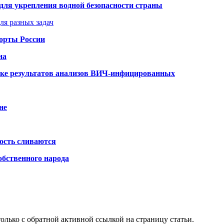
для укрепления водной безопасности страны
ля разных задач
порты России
на
ке результатов анализов ВИЧ-инфицированных
не
ость сливаются
обственного народа
олько с обратной активной ссылкой на страницу статьи.