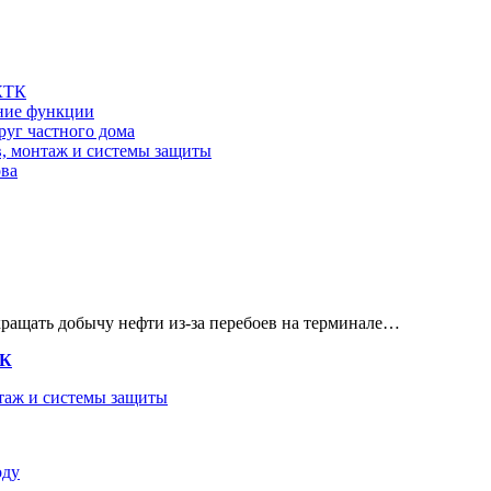
 КТК
шние функции
руг частного дома
в, монтаж и системы защиты
ова
кращать добычу нефти из-за перебоев на терминале…
ТК
нтаж и системы защиты
оду