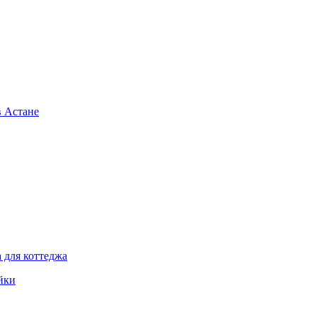
в Астане
 для коттеджа
йки