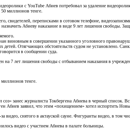
видеоролики с YouTube Абиев потребовал за удаление видеороли
50 миллионов тенге.
го, свидетелей, переписками в сотовом телефоне, видеозаписям
назначить Абиеву наказание в виде 9 лет лишения свободы. Защ
яемого.
знан виновным в совершении указанного уголовного правонару
х детей. Отягчающих обстоятельств судом не установлено. Санк
говорится в сообщении суда.
н на 7 лет лишения свободы с отбыванием наказания в учрежде
 миллионов тенге.
соз» занес журналиста Токбергена Абиева в черный список. Все
ген Абиев заявил, что этим «похищением» хотел испортить Нов
а видео, снятого в актауской сауне. Фигуранты видео, в том чи
нилось видео с участием Абиева в палате больницы.