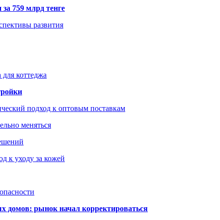
 за 759 млрд тенге
рспективы развития
 для коттеджа
тройки
ический подход к оптовым поставкам
тельно меняться
решений
д к уходу за кожей
зопасности
ых домов: рынок начал корректироваться