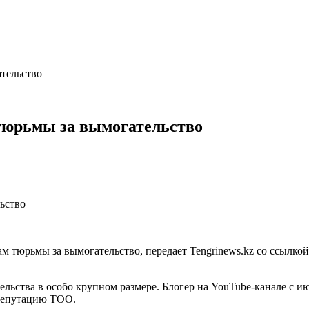
ательство
 тюрьмы за вымогательство
ам тюрьмы за вымогательство, передает Tengrinews.kz со ссыл
ельства в особо крупном размере. Блогер на YouTube-канале с и
репутацию ТОО.