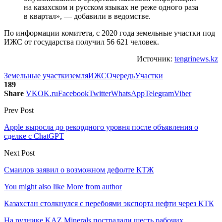
на казахском и русском языках не реже одного раза
в квартал», — добавили в ведомстве.
По информации комитета, с 2020 года земельные участки под
ИЖС от государства получил 56 621 человек.
Источник:
tengrinews.kz
Земельные участки
земля
ИЖС
Очередь
Участки
189
Share
VK
OK.ru
Facebook
Twitter
WhatsApp
Telegram
Viber
Prev Post
Apple выросла до рекордного уровня после объявления о
сделке с ChatGPT
Next Post
Смаилов заявил о возможном дефолте КТЖ
You might also like
More from author
Казахстан столкнулся с перебоями экспорта нефти через КТК
На руднике KAZ Minerals пострадали шесть рабочих