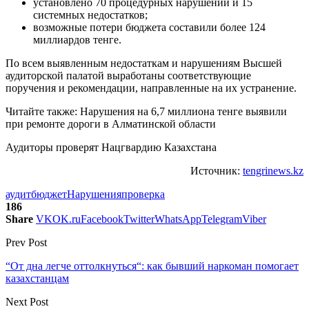
установлено 70 процедурных нарушений и 15
системных недостатков;
возможные потери бюджета составили более 124
миллиардов тенге.
По всем выявленным недостаткам и нарушениям Высшей
аудиторской палатой выработаны соответствующие
поручения и рекомендации, направленные на их устранение.
Читайте также: Нарушения на 6,7 миллиона тенге выявили
при ремонте дороги в Алматинской области
Аудиторы проверят Нацгвардию Казахстана
Источник:
tengrinews.kz
аудит
бюджет
Нарушения
проверка
186
Share
VK
OK.ru
Facebook
Twitter
WhatsApp
Telegram
Viber
Prev Post
“От дна легче оттолкнуться“: как бывший наркоман помогает
казахстанцам
Next Post