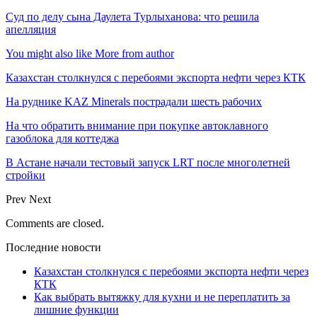
Суд по делу сына Даулета Турлыханова: что решила
апелляция
You might also like
More from author
Казахстан столкнулся с перебоями экспорта нефти через КТК
На руднике KAZ Minerals пострадали шесть рабочих
На что обратить внимание при покупке автоклавного
газоблока для коттеджа
В Астане начали тестовый запуск LRT после многолетней
стройки
Prev
Next
Comments are closed.
Последние новости
Казахстан столкнулся с перебоями экспорта нефти через
КТК
Как выбрать вытяжку для кухни и не переплатить за
лишние функции