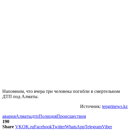
Напомним, что вчера три человека погибли в смертельном
ДТП под Алматы.
Источник:
tengrinews.kz
авария
Алматы
дтп
Полиция
Происшествия
190
Share
VK
OK.ru
Facebook
Twitter
WhatsApp
Telegram
Viber