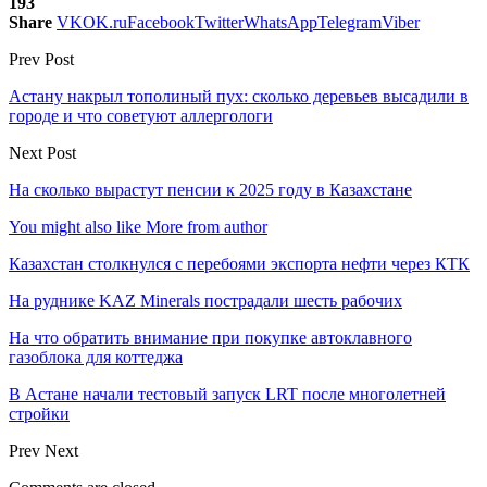
193
Share
VK
OK.ru
Facebook
Twitter
WhatsApp
Telegram
Viber
Prev Post
Астану накрыл тополиный пух: сколько деревьев высадили в
городе и что советуют аллергологи
Next Post
На сколько вырастут пенсии к 2025 году в Казахстане
You might also like
More from author
Казахстан столкнулся с перебоями экспорта нефти через КТК
На руднике KAZ Minerals пострадали шесть рабочих
На что обратить внимание при покупке автоклавного
газоблока для коттеджа
В Астане начали тестовый запуск LRT после многолетней
стройки
Prev
Next