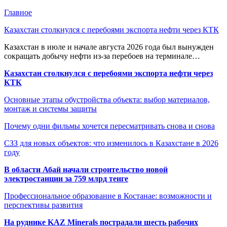
Главное
Казахстан столкнулся с перебоями экспорта нефти через КТК
Казахстан в июле и начале августа 2026 года был вынужден
сокращать добычу нефти из-за перебоев на терминале…
Казахстан столкнулся с перебоями экспорта нефти через
КТК
Основные этапы обустройства объекта: выбор материалов,
монтаж и системы защиты
Почему одни фильмы хочется пересматривать снова и снова
СЗЗ для новых объектов: что изменилось в Казахстане в 2026
году
В области Абай начали строительство новой
электростанции за 759 млрд тенге
Профессиональное образование в Костанае: возможности и
перспективы развития
На руднике KAZ Minerals пострадали шесть рабочих