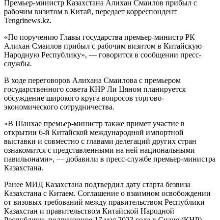
Премьер-министр Казахстана Алихан Смаилов прибыл с
рабочим визитом в Китай, передает корреспондент
Tengrinews.kz.
«По поручению Главы государства премьер-министр РК
Алихан Смаилов прибыл с рабочим визитом в Китайскую
Народную Республику», — говорится в сообщении пресс-
службы.
В ходе переговоров Алихана Смаилова с премьером
государственного совета КНР Ли Цяном планируется
обсуждение широкого круга вопросов торгово-
экономического сотрудничества.
«В Шанхае премьер-министр также примет участие в
открытии 6-й Китайской международной импортной
выставки и совместно с главами делегаций других стран
ознакомится с представленными на ней национальными
павильонами», — добавили в пресс-службе премьер-министра
Казахстана.
Ранее МИД Казахстана подтвердил дату старта безвиза
Казахстана с Китаем. Соглашение о взаимном освобождении
от визовых требований между правительством Республики
Казахстан и правительством Китайской Народной
Республики, подписанное 17 мая 2023 года в Сиане (КНР),