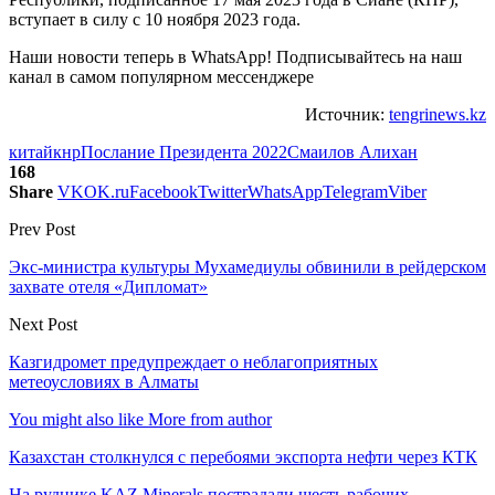
вступает в силу с 10 ноября 2023 года.
Наши новости теперь в WhatsApp! Подписывайтесь на наш
канал в самом популярном мессенджере
Источник:
tengrinews.kz
китай
кнр
Послание Президента 2022
Смаилов Алихан
168
Share
VK
OK.ru
Facebook
Twitter
WhatsApp
Telegram
Viber
Prev Post
Экс-министра культуры Мухамедиулы обвинили в рейдерском
захвате отеля «Дипломат»
Next Post
Казгидромет предупреждает о неблагоприятных
метеоусловиях в Алматы
You might also like
More from author
Казахстан столкнулся с перебоями экспорта нефти через КТК
На руднике KAZ Minerals пострадали шесть рабочих