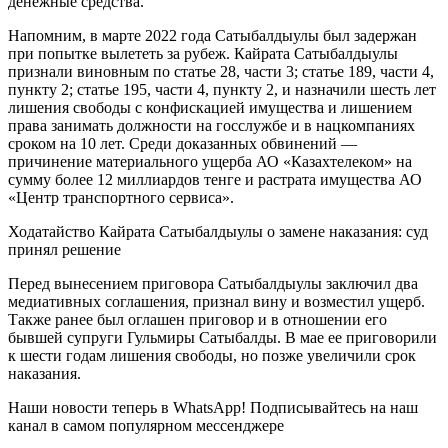
денежные средства.
Напомним, в марте 2022 года Сатыбалдыулы был задержан
при попытке вылететь за рубеж. Кайрата Сатыбалдыулы
признали виновным по статье 28, части 3; статье 189, части 4,
пункту 2; статье 195, части 4, пункту 2, и назначили шесть лет
лишения свободы с конфискацией имущества и лишением
права занимать должности на госслужбе и в нацкомпаниях
сроком на 10 лет. Среди доказанных обвинений —
причинение материального ущерба АО «Казахтелеком» на
сумму более 12 миллиардов тенге и растрата имущества АО
«Центр транспортного сервиса».
Ходатайство Кайрата Сатыбалдыулы о замене наказания: суд
принял решение
Перед вынесением приговора Сатыбалдыулы заключил два
медиативных соглашения, признал вину и возместил ущерб.
Также ранее был оглашен приговор и в отношении его
бывшей супруги Гульмиры Сатыбалды. В мае ее приговорили
к шести годам лишения свободы, но позже увеличили срок
наказания.
Наши новости теперь в WhatsApp! Подписывайтесь на наш
канал в самом популярном мессенджере