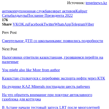
Источник:
tengrinews.kz
антикоррупционная служба
возврат активов
Кайрат
Сатыбалдыулы
Послание Президента 2022
176
Share
VK
OK.ru
Facebook
Twitter
WhatsApp
Telegram
Viber
Prev Post
Смертельное ДТП со школьниками: появились подробности
Next Post
Налоговики ответили казахстанцам, грозящимся перейти на
наличные
You might also like
More from author
Казахстан столкнулся с перебоями экспорта нефти через КТК
На руднике KAZ Minerals пострадали шесть рабочих
На что обратить внимание при покупке автоклавного
газоблока для коттеджа
В Астане начали тестовый запуск LRT после многолетней