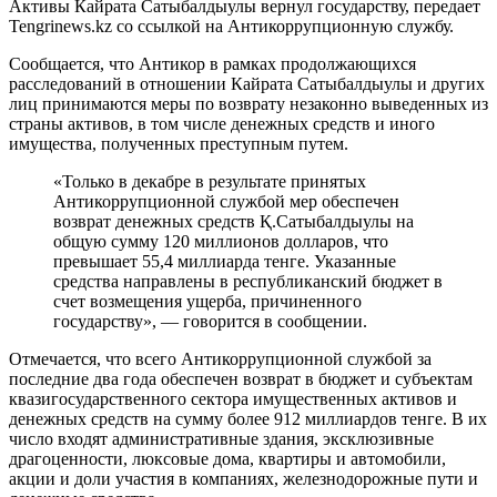
Активы Кайрата Сатыбалдыулы вернул государству, передает
Tengrinews.kz со ссылкой на Антикоррупционную службу.
Сообщается, что Антикор в рамках продолжающихся
расследований в отношении Кайрата Сатыбалдыулы и других
лиц принимаются меры по возврату незаконно выведенных из
страны активов, в том числе денежных средств и иного
имущества, полученных преступным путем.
«Только в декабре в результате принятых
Антикоррупционной службой мер обеспечен
возврат денежных средств Қ.Сатыбалдыулы на
общую сумму 120 миллионов долларов, что
превышает 55,4 миллиарда тенге. Указанные
средства направлены в республиканский бюджет в
счет возмещения ущерба, причиненного
государству», — говорится в сообщении.
Отмечается, что всего Антикоррупционной службой за
последние два года обеспечен возврат в бюджет и субъектам
квазигосударственного сектора имущественных активов и
денежных средств на сумму более 912 миллиардов тенге. В их
число входят административные здания, эксклюзивные
драгоценности, люксовые дома, квартиры и автомобили,
акции и доли участия в компаниях, железнодорожные пути и