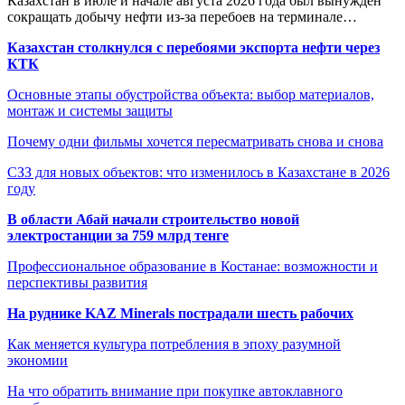
Казахстан в июле и начале августа 2026 года был вынужден
сокращать добычу нефти из-за перебоев на терминале…
Казахстан столкнулся с перебоями экспорта нефти через
КТК
Основные этапы обустройства объекта: выбор материалов,
монтаж и системы защиты
Почему одни фильмы хочется пересматривать снова и снова
СЗЗ для новых объектов: что изменилось в Казахстане в 2026
году
В области Абай начали строительство новой
электростанции за 759 млрд тенге
Профессиональное образование в Костанае: возможности и
перспективы развития
На руднике KAZ Minerals пострадали шесть рабочих
Как меняется культура потребления в эпоху разумной
экономии
На что обратить внимание при покупке автоклавного