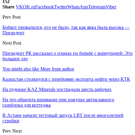
152
Share
VK
OK.ru
Facebook
Twitter
WhatsApp
Telegram
Viber
Prev Post
Бойкот провалился, его не было, так как явка была высока —
Президент
Next Post
Президент РК рассказал о планах по борьбе с коррупцией: Это
большое зло
You might also like
More from author
Казахстан столкнулся с перебоями экспорта нефти через КТК
На руднике KAZ Minerals пострадали шесть рабочих
На что обратить внимание при покупке автоклавного
газоблока для коттеджа
В Астане начали тестовый запуск LRT после многолетней
стройки
Prev
Next