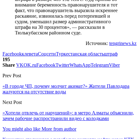
внимание беременность правонарушителя и тот
факт, что правонарушитель выразила искреннее
раскаяние, извинилась перед потерпевшей и
судом, уменьшил размер административного
штрафа на 30 процентов», — рассказали в
Тюлькубасском районном суде.
Источник:
tengrinews.kz
Facebook
клевета
Соцсети
Туркестанская область
штраф
195
Share
VK
OK.ru
Facebook
Twitter
WhatsApp
Telegram
Viber
Prev Post
«В городе ЧП, почему молчит акимат?» Жители Павлодара
жалуются на отсутствие воды
Next Post
«Хотели отвлечь от нарушений»: в метро Алматы объяснили,
зачем рабочие распространили видео с колодками
You might also like
More from author