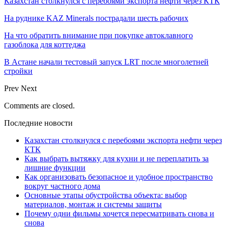
Казахстан столкнулся с перебоями экспорта нефти через КТК
На руднике KAZ Minerals пострадали шесть рабочих
На что обратить внимание при покупке автоклавного
газоблока для коттеджа
В Астане начали тестовый запуск LRT после многолетней
стройки
Prev
Next
Comments are closed.
Последние новости
Казахстан столкнулся с перебоями экспорта нефти через
КТК
Как выбрать вытяжку для кухни и не переплатить за
лишние функции
Как организовать безопасное и удобное пространство
вокруг частного дома
Основные этапы обустройства объекта: выбор
материалов, монтаж и системы защиты
Почему одни фильмы хочется пересматривать снова и
снова