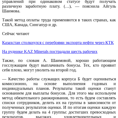
управлений при одинаковом статусе будут получать
различную заработную плату. (…), — пояснила Айгуль
Шаимова.
Такой метод оплаты труда применяются в таких странах, как
США, Канада, Сингапур и др.
Сейчас читают
Казахстан столкнулся с перебоями экспорта нефти через КТК
На руднике KAZ Minerals пострадали шесть рабочих
Также, по словам А. Шаимовой, хорошо работающим
госслужащим будут выплачивать бонусы. Тех, кто проявит
себя плохо, могут уволить на второй год.
— Качество работы служащих корпуса Б будет оцениваться
комиссионно, на основе выполнения годовых и
индивидуальных планов. Результаты такой оценки станут
основанием для выплаты бонусов. Для этого мы используем
метод обязательного ранжирования, то есть будем составлять
списки сотрудников, делить их на группы в зависимости от
полученных результатов оценки. И по итогам оценки каждую
группу будем делать на 4 группы: достигших превосходных
результатов, высоких, удовлетворительных и