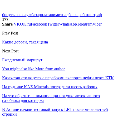
бонусы
гос служба
зарплата
лимит
надбавка
работа
штраф
177
Share
VK
OK.ru
Facebook
Twitter
WhatsApp
Telegram
Viber
Prev Post
Какие дороги, такая цена
Next Post
Ежедневный маршрут
You might also like
More from author
Казахстан столкнулся с перебоями экспорта нефти через КТК
На руднике KAZ Minerals пострадали шесть рабочих
На что обратить внимание при покупке автоклавного
газоблока для коттеджа
В Астане начали тестовый запуск LRT после многолетней
стройки