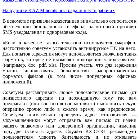
На руднике KAZ Minerals пострадали шесть рабочих
В ведомстве призвали казахстанцев внимательно относиться к
обеспечению безопасности телефона, на который приходят
SMS-уведомления и одноразовые коды.
«Если в качестве такого телефона используется смартфон,
настоятельно советуем установить антивирусное ПО на него.
Для попыток заражения могут использоваться вложения таких
форматов, которые не вызывают подозрений у пользователя
(например, doc, pdf, xls). Просим учесть, что для заражения
можно использовать большинство распространенных
форматов файлов (в том числе популярных офисных
приложений).
Советуем рассматривать любое подозрительное письмо (от
неизвестного адресата, на неожиданную тему, где вам
предлагают (или вас пытаются заставить) выполнить некую
операцию срочно либо в сжатое время), как вредоносное.
Советуем внимательно проверять адрес отправителя —
злоумышленники могут отправить вам письмо от имени
вашего знакомого или доверенной организации, изменив
одну-две буквы в адресе. Служба KZ-CERT рекомендует
пользователям удвоить бдительность и не открывать