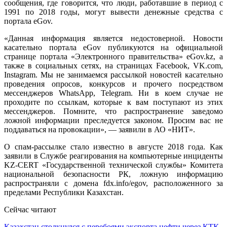
сообщения, где говорится, что люди, работавшие в период с
1991 по 2018 годы, могут вывести денежные средства с
портала eGov.
«Данная информация является недостоверной. Новости
касательно портала eGov публикуются на официальной
странице портала «Электронного правительства» eGov.kz, а
также в социальных сетях, на страницах Facebook, VK.com,
Instagram. Мы не занимаемся рассылкой новостей касательно
проведения опросов, конкурсов и прочего посредством
мессенджеров WhatsApp, Telegram. Ни в коем случае не
проходите по ссылкам, которые к вам поступают из этих
мессенджеров. Помните, что распространение заведомо
ложной информации преследуется законом. Просим вас не
поддаваться на провокации», — заявили в АО «НИТ».
О спам-рассылке стало известно в августе 2018 года. Как
заявили в Службе реагирования на компьютерные инциденты
KZ-CERT «Государственной технической службы» Комитета
национальной безопасности РК, ложную информацию
распространяли с домена fdx.info/egov, расположенного за
пределами Республики Казахстан.
Сейчас читают
Казахстан столкнулся с перебоями экспорта нефти через КТК