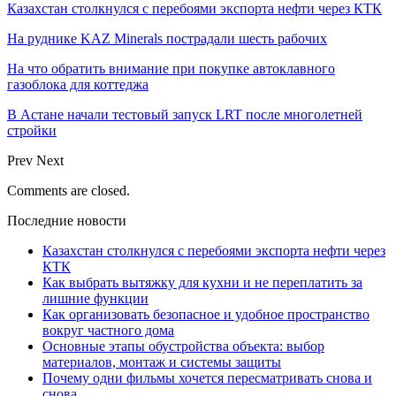
Казахстан столкнулся с перебоями экспорта нефти через КТК
На руднике KAZ Minerals пострадали шесть рабочих
На что обратить внимание при покупке автоклавного
газоблока для коттеджа
В Астане начали тестовый запуск LRT после многолетней
стройки
Prev
Next
Comments are closed.
Последние новости
Казахстан столкнулся с перебоями экспорта нефти через
КТК
Как выбрать вытяжку для кухни и не переплатить за
лишние функции
Как организовать безопасное и удобное пространство
вокруг частного дома
Основные этапы обустройства объекта: выбор
материалов, монтаж и системы защиты
Почему одни фильмы хочется пересматривать снова и
снова