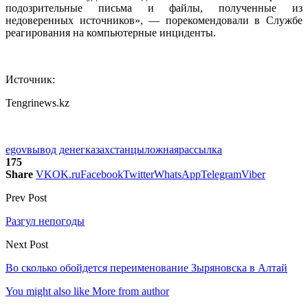
подозрительные письма и файлы, полученные из
недоверенных источников», — порекомендовали в Службе
реагирования на компьютерные инциденты.
Источник:
Tengrinews.kz
egov
вывод денег
казахстанцы
ложная
рассылка
175
Share
VK
OK.ru
Facebook
Twitter
WhatsApp
Telegram
Viber
Prev Post
Разгул непогоды
Next Post
Во сколько обойдется переименование Зыряновска в Алтай
You might also like
More from author