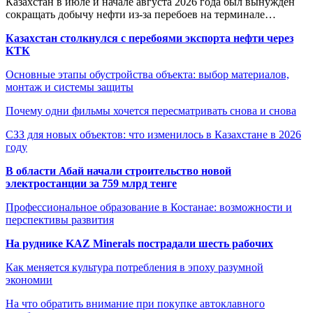
Казахстан в июле и начале августа 2026 года был вынужден
сокращать добычу нефти из-за перебоев на терминале…
Казахстан столкнулся с перебоями экспорта нефти через
КТК
Основные этапы обустройства объекта: выбор материалов,
монтаж и системы защиты
Почему одни фильмы хочется пересматривать снова и снова
СЗЗ для новых объектов: что изменилось в Казахстане в 2026
году
В области Абай начали строительство новой
электростанции за 759 млрд тенге
Профессиональное образование в Костанае: возможности и
перспективы развития
На руднике KAZ Minerals пострадали шесть рабочих
Как меняется культура потребления в эпоху разумной
экономии
На что обратить внимание при покупке автоклавного