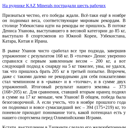
На руднике KAZ Minerals пострадали шесть рабочих
Признаться честно, его победы ждали. Всё-таки ещё в ноябре
он поднимал веса, соответствующие мировым рекордам. В
столице Узбекистана идти на рекорды не пришлось. В потоке
Дениса Уланова, выступавшего в весовой категории до 85 кг,
выступало 8 спортсменов из Южной Кореи, Узбекистана,
Катара, Китая и Ирана.
В рывке Уланов чисто сработал все три подхода, завершив
упражнение с результатом 168 кг. В «толчке» Денис уверенно
справился с первым заявленным весом – 200 кг, а вот
следующий подход к снаряду на 5 кг тяжелее, увы, не удался,
так что пришлось брать 205 кг в третьей попытке. Впрочем,
даже с такими далеко не рекордными для себя показателями
стал чемпионом и в «рывке» и в «толчке», и в сумме двух
упражнений. Итоговый результат нашего земляка – 373
(168+205) кг. Для сравнения, ставший вторым иранец поднял
в сумме на 17 кг меньше, чем Уланов! В общем, победа была
безоговорочной. А если учесть, что в ноябре прошлого года
он поднимал и вовсе сумасшедший вес – 394 (175+219) кг, то
поневоле приходит понимание того, какой потенциал есть у
нашего спортсмена перед Олимпийскими Играми.
Кстати, выступление в Ташкенте сделало его железобетонным