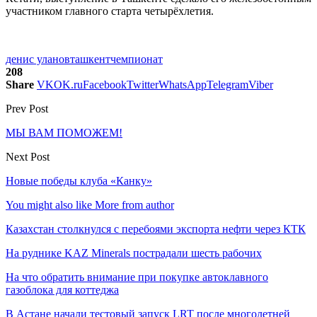
участником главного старта четырёхлетия.
денис уланов
ташкент
чемпионат
208
Share
VK
OK.ru
Facebook
Twitter
WhatsApp
Telegram
Viber
Prev Post
МЫ ВАМ ПОМОЖЕМ!
Next Post
Новые победы клуба «Канку»
You might also like
More from author
Казахстан столкнулся с перебоями экспорта нефти через КТК
На руднике KAZ Minerals пострадали шесть рабочих
На что обратить внимание при покупке автоклавного
газоблока для коттеджа
В Астане начали тестовый запуск LRT после многолетней