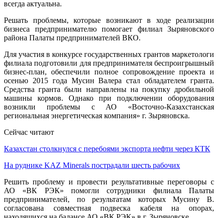
всегда актуальна.
Решать проблемы, которые возникают в ходе реализации
бизнеса предпринимателю помогает филиал Зыряновского
района Палаты предпринимателей ВКО.
Для участия в конкурсе государственных грантов маркетологи
филиала подготовили для предпринимателя беспроигрышный
бизнес-план, обеспечили полное сопровождение проекта и
осенью 2015 года Мусин Валера стал обладателем гранта.
Средства гранта были направлены на покупку дробильной
машины кормов. Однако при подключении оборудования
возникли проблемы с АО «Восточно-Казахстанская
региональная энергетическая компания» г. Зыряновска.
Сейчас читают
Казахстан столкнулся с перебоями экспорта нефти через КТК
На руднике KAZ Minerals пострадали шесть рабочих
Решить проблему и провести результативные переговоры с
АО «ВК РЭК» помогли сотрудники филиала Палаты
предпринимателей, по результатам которых Мусину В.
согласована совместная подвеска кабеля на опорах,
находящихся на балансе АО «ВК РЭК» в г. Зыряновске.