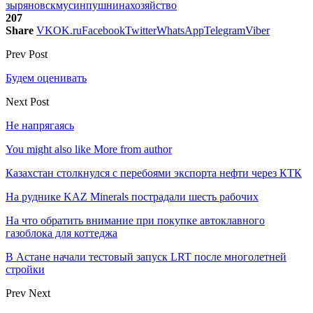
зыряновск
мусин
пушнина
хозяйство
207
Share
VK
OK.ru
Facebook
Twitter
WhatsApp
Telegram
Viber
Prev Post
Будем оценивать
Next Post
Не напрягаясь
You might also like
More from author
Казахстан столкнулся с перебоями экспорта нефти через КТК
На руднике KAZ Minerals пострадали шесть рабочих
На что обратить внимание при покупке автоклавного
газоблока для коттеджа
В Астане начали тестовый запуск LRT после многолетней
стройки
Prev
Next