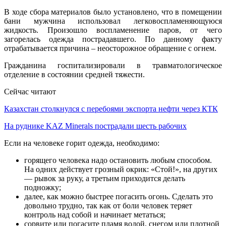
В ходе сбора материалов было установлено, что в помещении
бани мужчина использовал легковоспламеняющуюся
жидкость. Произошло воспламенение паров, от чего
загорелась одежда пострадавшего. По данному факту
отрабатывается причина – неосторожное обращение с огнем.
Гражданина госпитализировали в травматологическое
отделение в состоянии средней тяжести.
Сейчас читают
Казахстан столкнулся с перебоями экспорта нефти через КТК
На руднике KAZ Minerals пострадали шесть рабочих
Если на человеке горит одежда, необходимо:
горящего человека надо остановить любым способом.
На одних действует грозный окрик: «Стой!», на других
— рывок за руку, а третьим приходится делать
подножку;
далее, как можно быстрее погасить огонь. Сделать это
довольно трудно, так как от боли человек теряет
контроль над собой и начинает метаться;
сорвите или погасите пламя водой, снегом или плотной