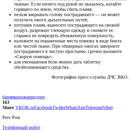
тканью. Если ничего под рукой не оказалось, катайте
горящего по земле, чтобы сбить пламя;
нельзя закрывать голову пострадавшего — он может
получить ожоги дыхательных путей;
потушив пламя, вынесите пострадавшего на свежий
воздух, разрежьте тлеющую одежду и снимите ее,
стараясь не повредить обожженную поверхность;
наложите на пораженные места повязку в виде бинта
или чистой ткани. При обширных ожогах заверните
пострадавшего в чистую простыню, срочно вызовите
«Скорую помощь»;
для уменьшения боли можно дать таблетку
обезболивающего средства.
Фотографии пресс-службы ДЧС ВКО.
баня
вко
пожар
риддер
163
Share
VK
OK.ru
Facebook
Twitter
WhatsApp
Telegram
Viber
Prev Post
Телефонный робот