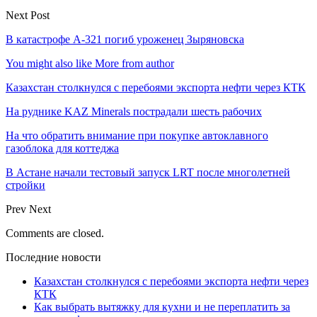
Next Post
В катастрофе А-321 погиб уроженец Зыряновска
You might also like
More from author
Казахстан столкнулся с перебоями экспорта нефти через КТК
На руднике KAZ Minerals пострадали шесть рабочих
На что обратить внимание при покупке автоклавного
газоблока для коттеджа
В Астане начали тестовый запуск LRT после многолетней
стройки
Prev
Next
Comments are closed.
Последние новости
Казахстан столкнулся с перебоями экспорта нефти через
КТК
Как выбрать вытяжку для кухни и не переплатить за