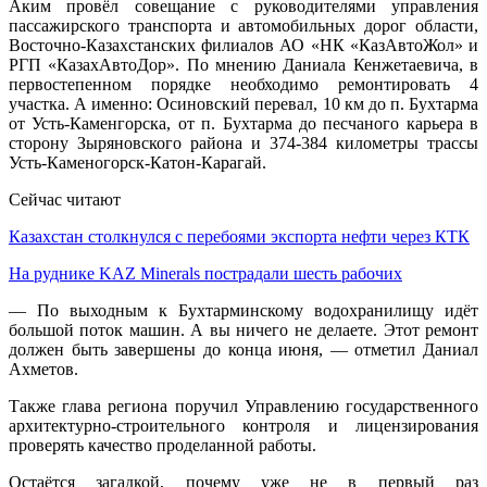
Аким провёл совещание с руководителями управления
пассажирского транспорта и автомобильных дорог области,
Восточно-Казахстанских филиалов АО «НК «КазАвтоЖол» и
РГП «КазахАвтоДор». По мнению Даниала Кенжетаевича, в
первостепенном порядке необходимо ремонтировать 4
участка. А именно: Осиновский перевал, 10 км до п. Бухтарма
от Усть-Каменгорска, от п. Бухтарма до песчаного карьера в
сторону Зыряновского района и 374-384 километры трассы
Усть-Каменогорск-Катон-Карагай.
Сейчас читают
Казахстан столкнулся с перебоями экспорта нефти через КТК
На руднике KAZ Minerals пострадали шесть рабочих
— По выходным к Бухтарминскому водохранилищу идёт
большой поток машин. А вы ничего не делаете. Этот ремонт
должен быть завершены до конца июня, — отметил Даниал
Ахметов.
Также глава региона поручил Управлению государственного
архитектурно-строительного контроля и лицензирования
проверять качество проделанной работы.
Остаётся загадкой, почему уже не в первый раз