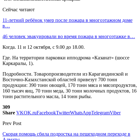
Сейчас читают
11-летний ребёнок умер после пожара в многоэтажном доме
в…
46 человек эвакуировали во время пожара в многоэтажке в…
Когда. 11 и 12 октября, с 9.00 до 18.00.
Где. На территории парковки ипподрома «Казанат» (шоссе
Каркаралы, 1).
Подробности. Товаропроизводители из Карагандинской и
Восточно-Казахстанской областей привезут 700 тонн
продукции: 390 тонн овощей, 170 тонн мяса и мясопродуктов,
160 тысяч яиц, 70 тонн меда, 30 тонн молочных продуктов, 16
тонн растительного масла, 14 тонн рыбы.
309
Share
VK
OK.ru
Facebook
Twitter
WhatsApp
Telegram
Viber
Prev Post
Скорая помощь сбила подростка на пешеходном переходе в
Алматы