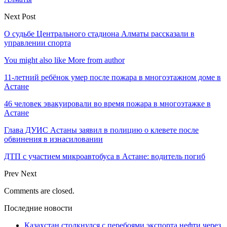
Next Post
О судьбе Центрального стадиона Алматы рассказали в
управлении спорта
You might also like
More from author
11-летний ребёнок умер после пожара в многоэтажном доме в
Астане
46 человек эвакуировали во время пожара в многоэтажке в
Астане
Глава ДУИС Астаны заявил в полицию о клевете после
обвинения в изнасиловании
ДТП с участием микроавтобуса в Астане: водитель погиб
Prev
Next
Comments are closed.
Последние новости
Казахстан столкнулся с перебоями экспорта нефти через