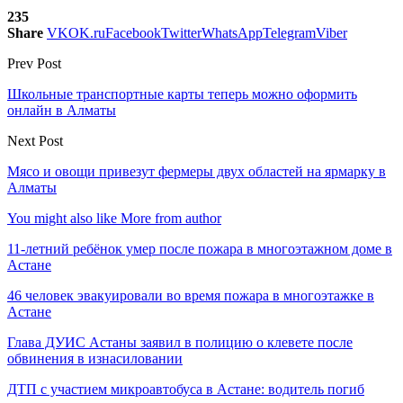
235
Share
VK
OK.ru
Facebook
Twitter
WhatsApp
Telegram
Viber
Prev Post
Школьные транспортные карты теперь можно оформить
онлайн в Алматы
Next Post
Мясо и овощи привезут фермеры двух областей на ярмарку в
Алматы
You might also like
More from author
11-летний ребёнок умер после пожара в многоэтажном доме в
Астане
46 человек эвакуировали во время пожара в многоэтажке в
Астане
Глава ДУИС Астаны заявил в полицию о клевете после
обвинения в изнасиловании
ДТП с участием микроавтобуса в Астане: водитель погиб