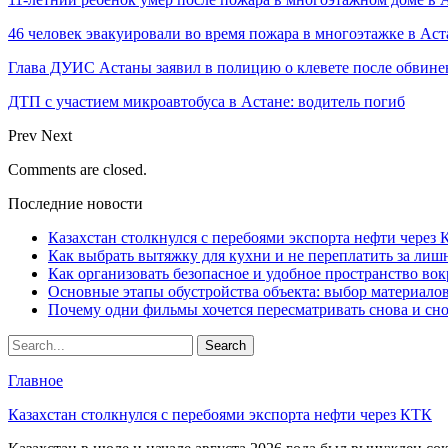
46 человек эвакуировали во время пожара в многоэтажке в Аст
Глава ДУИС Астаны заявил в полицию о клевете после обвине
ДТП с участием микроавтобуса в Астане: водитель погиб
Prev
Next
Comments are closed.
Последние новости
Казахстан столкнулся с перебоями экспорта нефти через
Как выбрать вытяжку для кухни и не переплатить за ли
Как организовать безопасное и удобное пространство вок
Основные этапы обустройства объекта: выбор материало
Почему одни фильмы хочется пересматривать снова и сн
Главное
Казахстан столкнулся с перебоями экспорта нефти через КТК