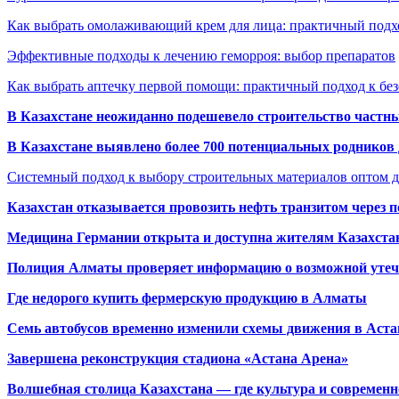
Как выбрать омолаживающий крем для лица: практичный подхо
Эффективные подходы к лечению геморроя: выбор препаратов
Как выбрать аптечку первой помощи: практичный подход к бе
В Казахстане неожиданно подешевело строительство частн
В Казахстане выявлено более 700 потенциальных родников 
Системный подход к выбору строительных материалов оптом д
Казахстан отказывается провозить нефть транзитом через 
Медицина Германии открыта и доступна жителям Казахста
Полиция Алматы проверяет информацию о возможной утеч
Где недорого купить фермерскую продукцию в Алматы
Семь автобусов временно изменили схемы движения в Аста
Завершена реконструкция стадиона «Астана Арена»
Волшебная столица Казахстана — где культура и современн