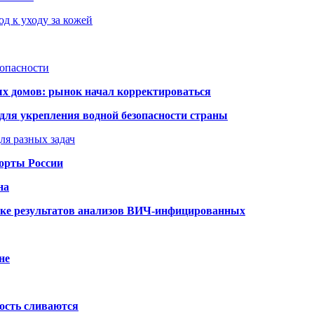
д к уходу за кожей
зопасности
ых домов: рынок начал корректироваться
для укрепления водной безопасности страны
ля разных задач
порты России
на
ке результатов анализов ВИЧ-инфицированных
не
ость сливаются