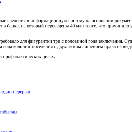
…
жные сведения в информационную систему на основании докуме
в банке, на который переведены 40 млн тенге, что причинило у
ребовало для фигурантки три с половиной года заключения. Суд
ва года колонии-поселения с двухлетним лишением права на вы
в профилактических целях.
о один перерыв
 табылды
Астане