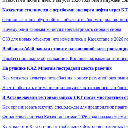
Казахстан в июле и начале августа 2026 года был вынужден со
Казахстан столкнулся с перебоями экспорта нефти через К
Основные этапы обустройства объекта: выбор материалов, мо
Почему одни фильмы хочется пересматривать снова и снова
СЗЗ для новых объектов: что изменилось в Казахстане в 2026 г
В области Абай начали строительство новой электростанции
Профессиональное образование в Костанае: возможности и пе
На руднике KAZ Minerals пострадали шесть рабочих
Как меняется культура потребления в эпоху разумной экономии
На что обратить внимание при покупке автоклавного газоблока
В Астане начали тестовый запуск LRT после многолетней с
Как организовать закупку спецодежды для предприятия: практ
Финансовая система Казахстана в мае 2026 года начала стреми
Курс валют в Казахстане: от глобальных факторов до личных 