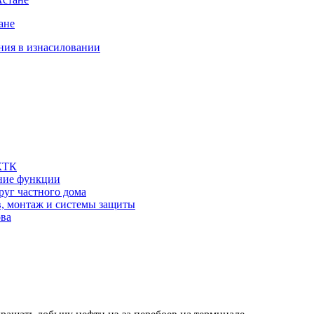
ане
ния в изнасиловании
 КТК
шние функции
руг частного дома
в, монтаж и системы защиты
ова