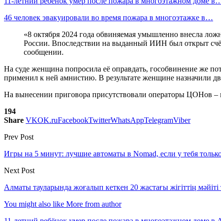
11-летний ребёнок умер после пожара в многоэтажном доме в
46 человек эвакуировали во время пожара в многоэтажке в…
«8 октября 2024 года обвиняемая умышленно внесла ло
России. Впоследствии на выданный ИИН был открыт счёт 
сообщении.
На суде женщина попросила её оправдать, гособвинение же пот
применил к ней амнистию. В результате женщине назначили д
На вынесении приговора присутствовали операторы ЦОНов – 
194
Share
VK
OK.ru
Facebook
Twitter
WhatsApp
Telegram
Viber
Prev Post
Игры на 5 минут: лучшие автоматы в Nomad, если у тебя тольк
Next Post
Алматы тауларында жоғалып кеткен 20 жастағы жігіттің мәйіті
You might also like
More from author
11-летний ребёнок умер после пожара в многоэтажном доме в 