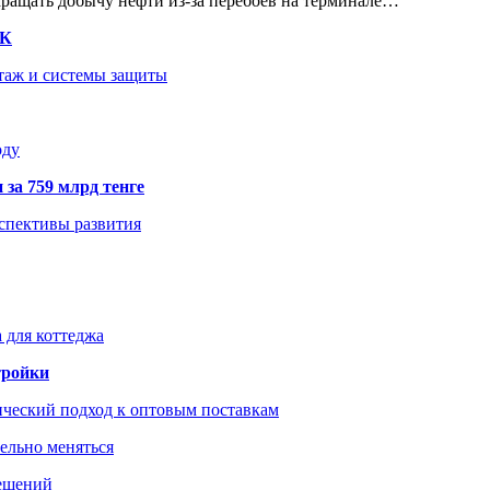
кращать добычу нефти из-за перебоев на терминале…
ТК
нтаж и системы защиты
оду
 за 759 млрд тенге
рспективы развития
 для коттеджа
тройки
ический подход к оптовым поставкам
тельно меняться
решений