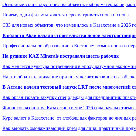
Основные этапы обустройства объекта: выбор материалов, мо
Почему одни фильмы хочется пересматривать снова и снова
СЗЗ для новых объектов: что изменилось в Казахстане в 2026 г
В области Абай начали строительство новой электростанции
Профессиональное образование в Костанае: возможности и пе
На руднике KAZ Minerals пострадали шесть рабочих
Как меняется культура потребления в эпоху разумной экономии
На что обратить внимание при покупке автоклавного газоблока
В Астане начали тестовый запуск LRT после многолетней с
Как организовать закупку спецодежды для предприятия: практ
Финансовая система Казахстана в мае 2026 года начала стреми
Курс валют в Казахстане: от глобальных факторов до личных 
Как выбрать омолаживающий крем для лица: практичный подхо