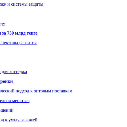
нтаж и системы защиты
оду
 за 759 млрд тенге
рспективы развития
 для коттеджа
тройки
ический подход к оптовым поставкам
тельно меняться
решений
д к уходу за кожей