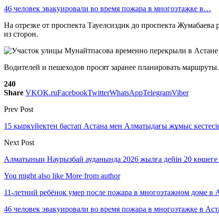
46 человек эвакуировали во время пожара в многоэтажке в…
На отрезке от проспекта Тауелсиздик до проспекта Жумабаева
из сторон.
Водителей и пешеходов просят заранее планировать маршруты.
240
Share
VK
OK.ru
Facebook
Twitter
WhatsApp
Telegram
Viber
Prev Post
15 қыркүйектен бастап Астана мен Алматыдағы жұмыс кестесіне 
Next Post
Алматының Наурызбай ауданында 2026 жылға дейін 20 көшеге
You might also like
More from author
11-летний ребёнок умер после пожара в многоэтажном доме в 
46 человек эвакуировали во время пожара в многоэтажке в Аст