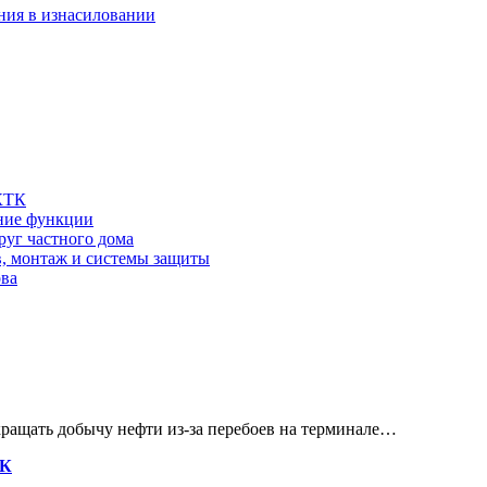
ния в изнасиловании
 КТК
шние функции
руг частного дома
в, монтаж и системы защиты
ова
кращать добычу нефти из-за перебоев на терминале…
ТК