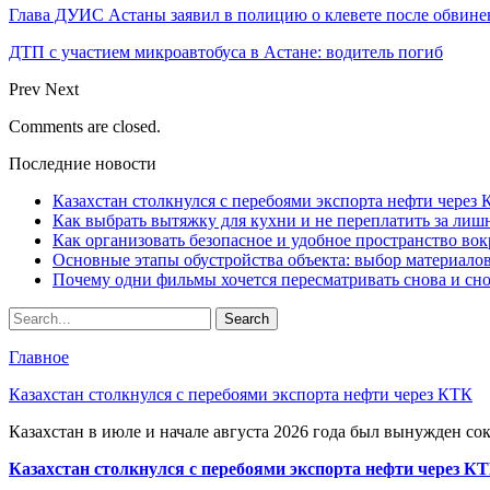
Глава ДУИС Астаны заявил в полицию о клевете после обвине
ДТП с участием микроавтобуса в Астане: водитель погиб
Prev
Next
Comments are closed.
Последние новости
Казахстан столкнулся с перебоями экспорта нефти через
Как выбрать вытяжку для кухни и не переплатить за ли
Как организовать безопасное и удобное пространство вок
Основные этапы обустройства объекта: выбор материало
Почему одни фильмы хочется пересматривать снова и сн
Главное
Казахстан столкнулся с перебоями экспорта нефти через КТК
Казахстан в июле и начале августа 2026 года был вынужден со
Казахстан столкнулся с перебоями экспорта нефти через К