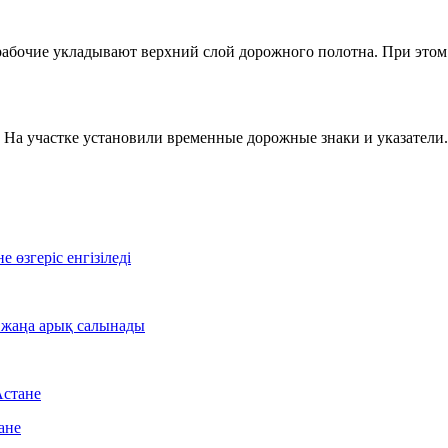
 рабочие укладывают верхний слой дорожного полотна. При это
 На участке установили временные дорожные знаки и указатели.
өзгеріс енгізіледі
 жаңа арық салынады
Астане
ане