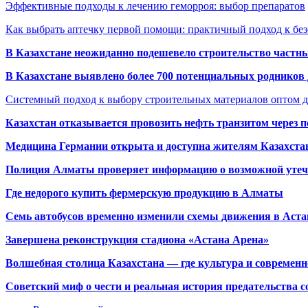
Эффективные подходы к лечению геморроя: выбор препаратов
Как выбрать аптечку первой помощи: практичный подход к бе
В Казахстане неожиданно подешевело строительство частн
В Казахстане выявлено более 700 потенциальных родников 
Системный подход к выбору строительных материалов оптом д
Казахстан отказывается провозить нефть транзитом через 
Медицина Германии открыта и доступна жителям Казахста
Полиция Алматы проверяет информацию о возможной утеч
Где недорого купить фермерскую продукцию в Алматы
Семь автобусов временно изменили схемы движения в Аста
Завершена реконструкция стадиона «Астана Арена»
Волшебная столица Казахстана — где культура и современн
Советский миф о чести и реальная история предательства с