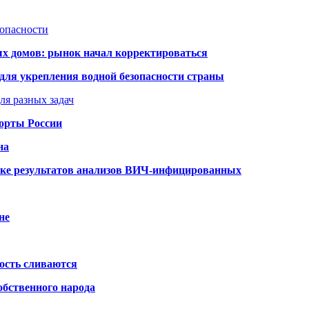
зопасности
ых домов: рынок начал корректироваться
для укрепления водной безопасности страны
ля разных задач
порты России
на
ке результатов анализов ВИЧ-инфицированных
не
ость сливаются
обственного народа