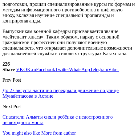
подготовки, прошли специализированные курсы по формам и
методам информационного противоборства в цифровую
эпоху, включая изучение специальной пропаганды и
контрпропаганды.
Выпускникам военной кафедры присваивается звание
«лейтенант запаса». Таким образом, наряду с основной
гражданской профессией они получают военную
специальность, что открывает дополнительные возможности
для дальнейшей службы в силовых структурах Казахстана.
226
Share
VK
OK.ru
Facebook
Twitter
WhatsApp
Telegram
Viber
Prev Post
До 27 августа частично перекрыли движение по улице
Мунайтпасова в Астане
Next Post
Спасатели Алматы сняли ребёнка с недостроенного
пешеходного моста
You might also like
More from author