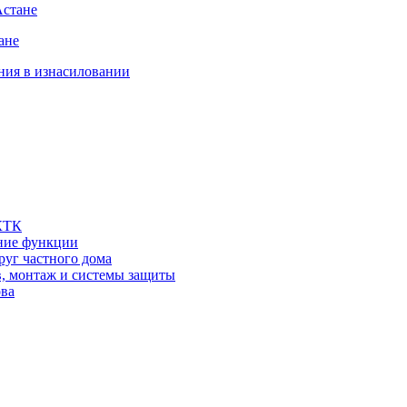
Астане
ане
ния в изнасиловании
 КТК
шние функции
руг частного дома
в, монтаж и системы защиты
ова