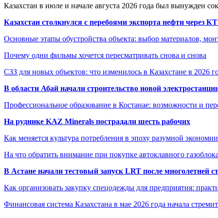
Казахстан в июле и начале августа 2026 года был вынужден со
Казахстан столкнулся с перебоями экспорта нефти через К
Основные этапы обустройства объекта: выбор материалов, мо
Почему одни фильмы хочется пересматривать снова и снова
СЗЗ для новых объектов: что изменилось в Казахстане в 2026 г
В области Абай начали строительство новой электростанции
Профессиональное образование в Костанае: возможности и пе
На руднике KAZ Minerals пострадали шесть рабочих
Как меняется культура потребления в эпоху разумной экономии
На что обратить внимание при покупке автоклавного газоблока
В Астане начали тестовый запуск LRT после многолетней с
Как организовать закупку спецодежды для предприятия: практ
Финансовая система Казахстана в мае 2026 года начала стреми