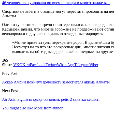
46 человек эвакуировали во время пожара в многоэтажке в…
Спортивные забеги в столице могут перестать проводить на ц
Алматы.
Один из участников встречи поинтересовался, как в городе пла
Касымбек заявил, что многие горожане не поддерживают орган
велодорожки и другие специально отведённые маршруты.
«Мы не приветствуем перекрытие дорог. В дальнейшем буд
Несмотря на то что это воскресные дни, многие жители 
выводить на объездные дороги, велосипедные, на другие
165
Share
VK
OK.ru
Facebook
Twitter
WhatsApp
Telegram
Viber
Prev Post
Аскар Амрин покинул должность заместителя акима Алматы
Next Post
Air Astana ұшағы құсқа соғылып, рейс 2 сағатқа кешікті
You might also like
More from author