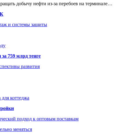
кращать добычу нефти из-за перебоев на терминале…
ТК
нтаж и системы защиты
оду
 за 759 млрд тенге
рспективы развития
 для коттеджа
тройки
ический подход к оптовым поставкам
тельно меняться