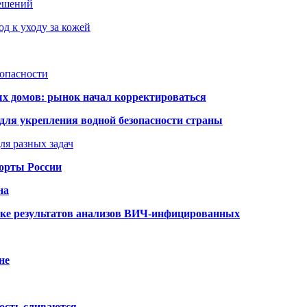
решений
д к уходу за кожей
зопасности
ых домов: рынок начал корректироваться
для укрепления водной безопасности страны
ля разных задач
порты России
на
ке результатов анализов ВИЧ-инфицированных
не
ость сливаются