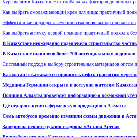
Курс валют в Казахстане: от глобальных факторов до личных 
Как выбрать омолаживающий крем для лица: практичный подхо
Эффективные подходы к лечению геморроя: выбор препаратов
Как выбрать аптечку первой помощи: практичный подход к бе
В Казахстане неожиданно подешевело строительство частн
В Казахстане выявлено более 700 потенциальных родников 
Системный подход к выбору строительных материалов оптом д
Казахстан отказывается провозить нефть транзитом через 
Медицина Германии открыта и доступна жителям Казахста
Полиция Алматы проверяет информацию о возможной утеч
Где недорого купить фермерскую продукцию в Алматы
Семь автобусов временно изменили схемы движения в Аста
Завершена реконструкция стадиона «Астана Арена»
Волшебная столица Казахстана — где культура и современн