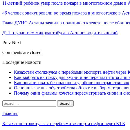
11-летний ребёнок умер после пожара в многоэтажном доме в 
46 человек эвакуировали во время пожара в многоэтажке в Аст
Глава ДУИС Астаны заявил в полицию о клевете после обвине
ДТП с участием микроавтобуса в Астане: водитель погиб
Prev
Next
Comments are closed.
Последние новости
Казахстан столкнулся с перебоями экспорта нефти через
Как выбрать вытяжку для кухни и не переплатить за ли
Как организовать безопасное и удобное пространство вок
Основные этапы обустройства объекта: выбор материало
Почему одни фильмы хочется пересматривать снова и сн
Главное
Казахстан столкнулся с перебоями экспорта нефти через КТК