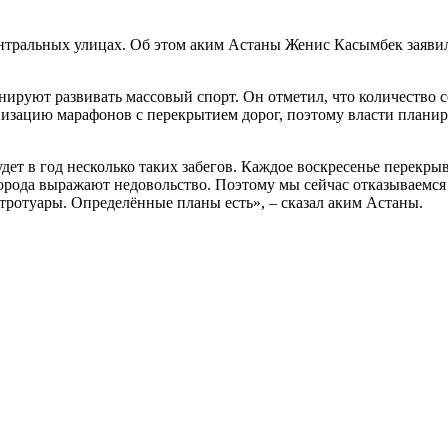
ентральных улицах. Об этом аким Астаны Женис Касымбек заявил
нируют развивать массовый спорт. Он отметил, что количество с
изацию марафонов с перекрытием дорог, поэтому власти планир
ет в год несколько таких забегов. Каждое воскресенье перекрыв
города выражают недовольство. Поэтому мы сейчас отказываемс
 тротуары. Определённые планы есть», – сказал аким Астаны.