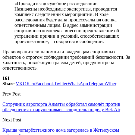
«Проводится досудебное расследование.
Назначены необходимые экспертизы, проводится
комплекс следственных мероприятий. В ходе
расследования будет дана процессуальная оценка
ответственным лицам. В адрес администрации
спортивного комплекса внесено представление об
устранении причин и условий, способствовавших
происшествию», – говорится в сообщении.
Правоохранители напомнили владельцам спортивных
объектов о строгом соблюдении требований безопасности. За
халатность, повлёкшую травмы детей, предусмотрена
ответственность.
161
Share
VK
OK.ru
Facebook
Twitter
WhatsApp
Telegram
Viber
Prev Post
Сотрудник аэропорта Алматы обработал самолёт против
обледенения с нарушениями – свидетель по делу Bek Air
Next Post
Крыша четырёхэтажного дома загорелась в Жетысуском