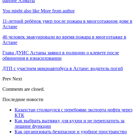
районе Алматы
You might also like
More from author
11-летний ребёнок умер после пожара в многоэтажном доме в
Астане
46 человек эвакуировали во время пожара в многоэтажке в
Астане
Глава ДУИС Астаны заявил в полицию о клевете после
обвинения в изнасиловании
ДТП с участием микроавтобуса в Астане: водитель погиб
Prev
Next
Comments are closed.
Последние новости
Казахстан столкнулся с перебоями экспорта нефти через
КТК
Как выбрать вытяжку для кухни и не переплатить за
лишние функции
Как организовать безопасное и удобное пространство