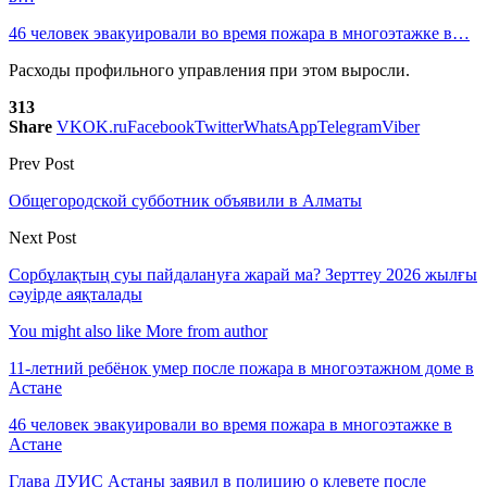
46 человек эвакуировали во время пожара в многоэтажке в…
Расходы профильного управления при этом выросли.
313
Share
VK
OK.ru
Facebook
Twitter
WhatsApp
Telegram
Viber
Prev Post
Общегородской субботник объявили в Алматы
Next Post
Сорбұлақтың суы пайдалануға жарай ма? Зерттеу 2026 жылғы
сәуірде аяқталады
You might also like
More from author
11-летний ребёнок умер после пожара в многоэтажном доме в
Астане
46 человек эвакуировали во время пожара в многоэтажке в
Астане
Глава ДУИС Астаны заявил в полицию о клевете после