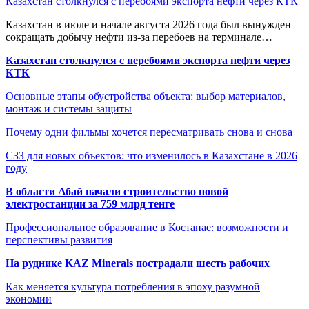
Казахстан столкнулся с перебоями экспорта нефти через КТК
Казахстан в июле и начале августа 2026 года был вынужден
сокращать добычу нефти из-за перебоев на терминале…
Казахстан столкнулся с перебоями экспорта нефти через
КТК
Основные этапы обустройства объекта: выбор материалов,
монтаж и системы защиты
Почему одни фильмы хочется пересматривать снова и снова
СЗЗ для новых объектов: что изменилось в Казахстане в 2026
году
В области Абай начали строительство новой
электростанции за 759 млрд тенге
Профессиональное образование в Костанае: возможности и
перспективы развития
На руднике KAZ Minerals пострадали шесть рабочих
Как меняется культура потребления в эпоху разумной
экономии