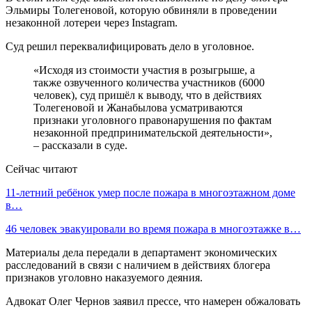
Эльмиры Толегеновой, которую обвиняли в проведении
незаконной лотереи через Instagram.
Суд решил переквалифицировать дело в уголовное.
«Исходя из стоимости участия в розыгрыше, а
также озвученного количества участников (6000
человек), суд пришёл к выводу, что в действиях
Толегеновой и Жанабылова усматриваются
признаки уголовного правонарушения по фактам
незаконной предпринимательской деятельности»,
– рассказали в суде.
Сейчас читают
11-летний ребёнок умер после пожара в многоэтажном доме
в…
46 человек эвакуировали во время пожара в многоэтажке в…
Материалы дела передали в департамент экономических
расследований в связи с наличием в действиях блогера
признаков уголовно наказуемого деяния.
Адвокат Олег Чернов заявил прессе, что намерен обжаловать