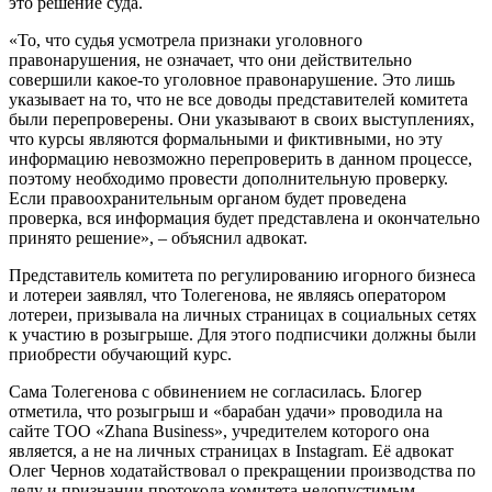
это решение суда.
«То, что судья усмотрела признаки уголовного
правонарушения, не означает, что они действительно
совершили какое-то уголовное правонарушение. Это лишь
указывает на то, что не все доводы представителей комитета
были перепроверены. Они указывают в своих выступлениях,
что курсы являются формальными и фиктивными, но эту
информацию невозможно перепроверить в данном процессе,
поэтому необходимо провести дополнительную проверку.
Если правоохранительным органом будет проведена
проверка, вся информация будет представлена и окончательно
принято решение», – объяснил адвокат.
Представитель комитета по регулированию игорного бизнеса
и лотереи заявлял, что Толегенова, не являясь оператором
лотереи, призывала на личных страницах в социальных сетях
к участию в розыгрыше. Для этого подписчики должны были
приобрести обучающий курс.
Сама Толегенова с обвинением не согласилась. Блогер
отметила, что розыгрыш и «барабан удачи» проводила на
сайте ТОО «Zhana Business», учредителем которого она
является, а не на личных страницах в Instagram. Её адвокат
Олег Чернов ходатайствовал о прекращении производства по
делу и признании протокола комитета недопустимым