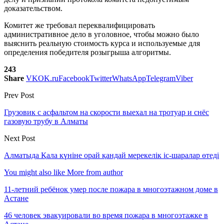
доказательством.
Комитет же требовал переквалифицировать
административное дело в уголовное, чтобы можно было
выяснить реальную стоимость курса и используемые для
определения победителя розыгрыша алгоритмы.
243
Share
VK
OK.ru
Facebook
Twitter
WhatsApp
Telegram
Viber
Prev Post
Грузовик с асфальтом на скорости выехал на тротуар и снёс
газовую трубу в Алматы
Next Post
Алматыда Қала күніне орай қандай мерекелік іс-шаралар өтеді
You might also like
More from author
11-летний ребёнок умер после пожара в многоэтажном доме в
Астане
46 человек эвакуировали во время пожара в многоэтажке в